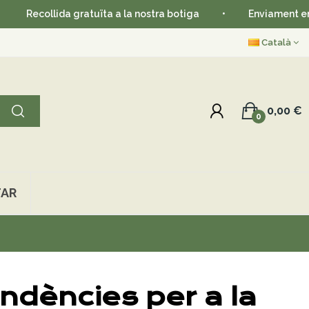
Recollida gratuïta a la nostra botiga
•
Enviament en 2
Català
0,00 €
0
AR
ndències per a la