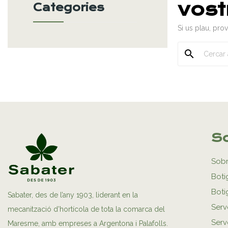
vost
Categories
Si us plau, pro
search
So
Sobr
Boti
Boti
Sabater, des de l’any 1903, liderant en la
Serv
mecanització d’hortícola de tota la comarca del
Serve
Maresme, amb empreses a Argentona i Palafolls.