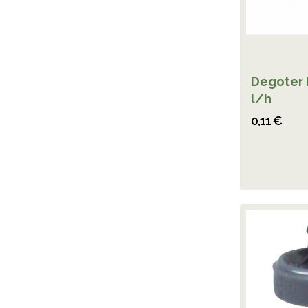
Degoter 
l/h
0,11 €