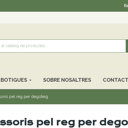
Recollida gratuït
BOTIGUES
SOBRE NOSALTRES
CONTACT
oris pel reg per degoteig
ssoris pel reg per dego