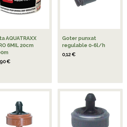
nta AQUATRAXX
Goter punxat
RO 6MIL 20cm
regulable 0-6l/h
00m
0,12 €
,90 €