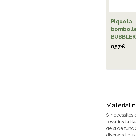
Piqueta
bombolle
BUBBLER
0,57 €
Material n
Si necessites
teva instal·l
deixi de funci
diversos tipus