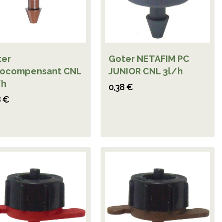
ter
Goter NETAFIM PC
tocompensant CNL
JUNIOR CNL 3l/h
/h
0,38 €
8 €