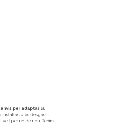
anvis per adaptar la
instal·lació es desgasti i
al vell per un de nou. Tenim