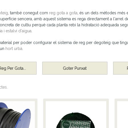
teig
, també conegut com
reg gota a gota
, és un dels mètodes més ef
superfície sencera, amb aquest sistema es rega directament a l'arrel de
concreta de cultiu perquè cada planta rebi la hidratació adequada se
ia i estalvi d'aigua
.
aterial per poder configurar el sistema de reg per degoteig que tinguis 
 un
hort urbà
.
Reg Per Gota...
Goter Punxat
tes.