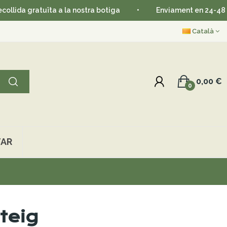
a a la nostra botiga
•
Enviament en 24-48 hores
•
Català
0,00 €
0
AR
teig