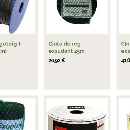
goteig T-
Cinta de reg
Cin
0m)
exsudant 25m
exs
20,92 €
41,