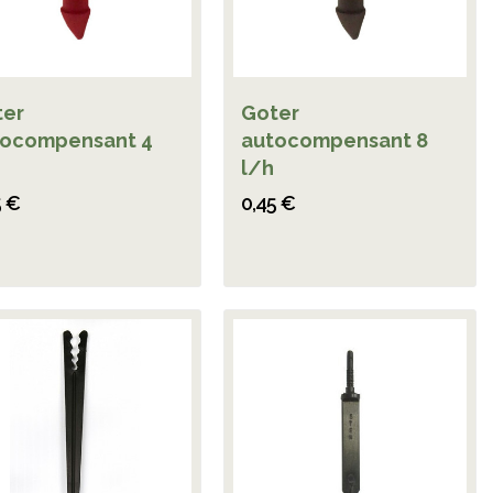
ter
Goter
tocompensant 4
autocompensant 8
l/h
5 €
0,45 €