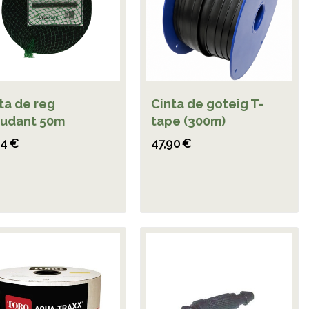
ta de reg
Cinta de goteig T-
udant 50m
tape (300m)
84 €
47,90 €