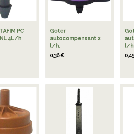
TAFIM PC
Goter
Go
NL 4L/h
autocompensant 2
au
l/h.
l/h
0,36 €
0,4