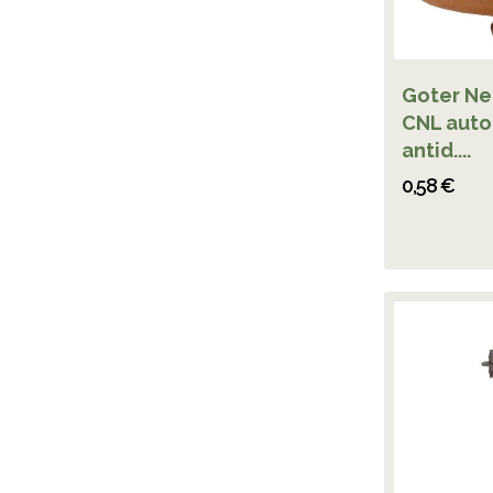
Goter Ne
CNL aut
antid....
0,58 €