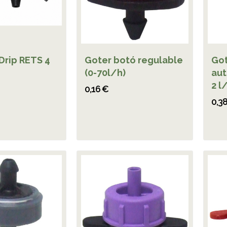
Drip RETS 4
Goter botó regulable
Go
(0-70l/h)
au
2 l
0,16 €
0,3