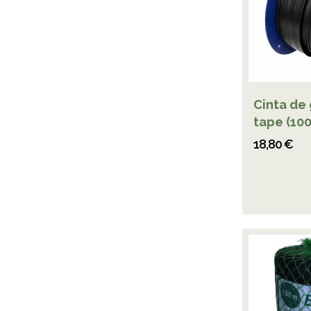
Cinta de 
tape (10
18,80 €