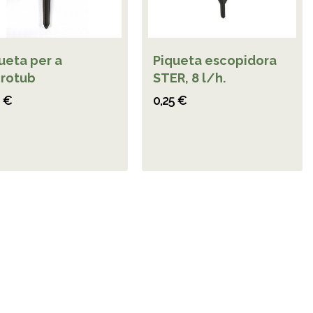
ueta per a
Piqueta escopidora
rotub
STER, 8 l/h.
6 €
0,25 €