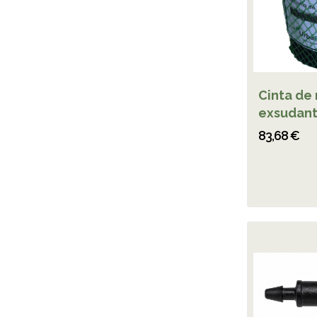
Cinta de 
exsudant
83,68 €