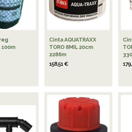
reg
Cinta AQUATRAXX
Ci
 100m
TORO 8MIL 20cm
TO
2286m
33
158,51 €
179