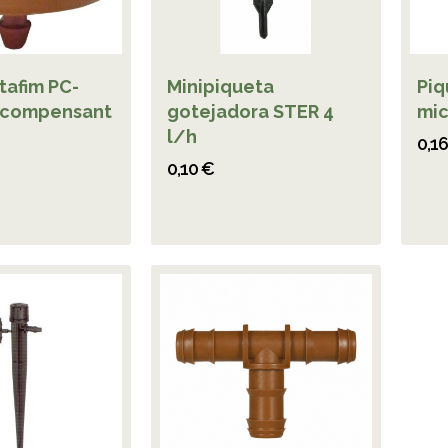
tafim PC-
Minipiqueta
Piq
ocompensant
gotejadora STER 4
mic
l/h
0,1
0,10 €