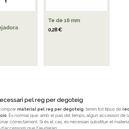
Te de 16 mm
jadora
0,28 €
ecessari pel reg per degoteig
 comprar
material pel reg per degoteig
, tenim tot tipus de
rec
ació
. És normal que, amb el pas del temps, algun accessori de la 
onar correctament. Si és el cas, és necessari substituir el materi
 d'accessoris que t'ajudaran: