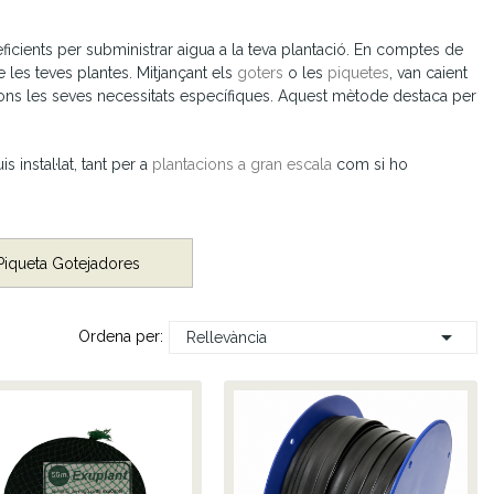
icients per subministrar aigua a la teva plantació. En comptes de
 les teves plantes. Mitjançant els
goters
o les
piquetes
, van caient
gons les seves necessitats específiques. Aquest mètode destaca per
instal·lat, tant per a
plantacions a gran escala
com si ho
Piqueta Gotejadores

Ordena per:
Rellevància