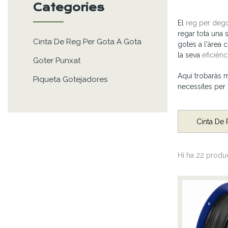
Categories
El
reg per dego
regar tota una 
Cinta De Reg Per Gota A Gota
gotes a l'àrea 
la seva
eficiènc
Goter Punxat
Aquí trobaràs m
Piqueta Gotejadores
necessites per
Cinta De 
Hi ha 22 produc