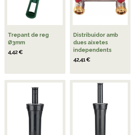
Trepant de reg
Distribuidor amb
Ø3mm
dues aixetes
independents
4,42 €
42,41 €