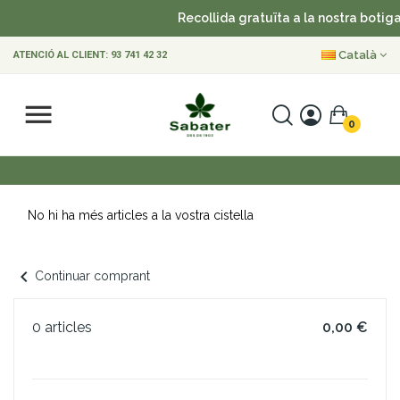
Recollida gratuïta a la nostra botiga
Català
ATENCIÓ AL CLIENT:
93 741 42 32
0
No hi ha més articles a la vostra cistella
chevron_left
Continuar comprant
0 articles
0,00 €