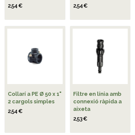
2,54 €
2,54 €
Collarí a PE Ø 50 x 1"
Filtre en línia amb
2 cargols simples
connexió ràpida a
aixeta
2,54 €
2,53 €