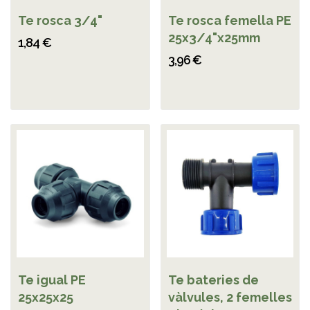
Te rosca 3/4"
Te rosca femella PE
25x3/4"x25mm
1,84 €
3,96 €
Te igual PE
Te bateries de
25x25x25
vàlvules, 2 femelles