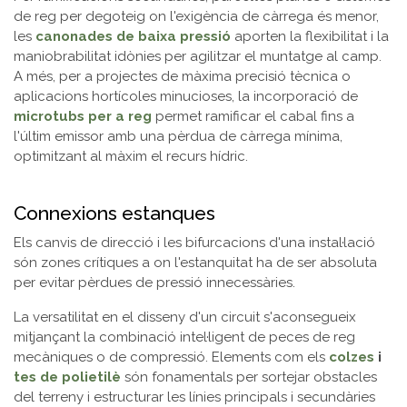
de reg per degoteig on l'exigència de càrrega és menor,
les
canonades de baixa pressió
aporten la flexibilitat i la
maniobrabilitat idònies per agilitzar el muntatge al camp.
A més, per a projectes de màxima precisió tècnica o
aplicacions hortícoles minucioses, la incorporació de
microtubs per a reg
permet ramificar el cabal fins a
l'últim emissor amb una pèrdua de càrrega mínima,
optimitzant al màxim el recurs hídric.
Connexions estanques
Els canvis de direcció i les bifurcacions d'una instal·lació
són zones crítiques a on l'estanquitat ha de ser absoluta
per evitar pèrdues de pressió innecessàries.
La versatilitat en el disseny d'un circuit s'aconsegueix
mitjançant la combinació intel·ligent de peces de reg
mecàniques o de compressió. Elements com els
colzes
i
tes de polietilè
són fonamentals per sortejar obstacles
del terreny i estructurar les línies principals i secundàries