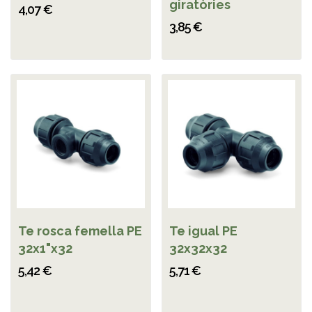
giratòries
4,07 €
3,85 €
Te rosca femella PE
Te igual PE
32x1"x32
32x32x32
5,42 €
5,71 €