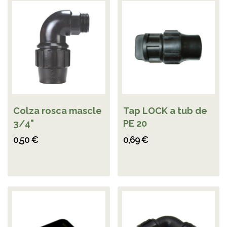
Colza rosca mascle
Tap LOCK a tub de
3/4"
PE 20
0,50 €
0,69 €