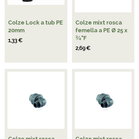
Colze Lock a tub PE
Colze mixt rosca
20mm
femella a PE Ø 25 x
¾"F
1,33 €
2,69 €
Colze mixt rosca
Colze mixt rosca