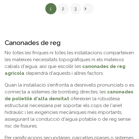

1
2
3
Canonades de reg
No totes les finques ni totes les instal·lacions comparteixen
les mateixes necessitats topogràfiques ni els mateixos
cabals d'aigua, així que escollir les
canonades de reg
agrícola
dependrà d'aquests i altres factors.
Quan la instal·lació s'enfronta a desnivells pronunciats o es
connecta a sistemes de bombeig directes, les
canonades
de polietilè d'alta densitat
ofereixen la robustesa
estructural necessària per soportar els cops de l'ariet
hidràulic i les exigències mecàniques més importants,
assegurant la conducció d'aigua potable o de reg sense
risc de fissures.
Per ramificacions secundàries, parcel·les planes o sistemes