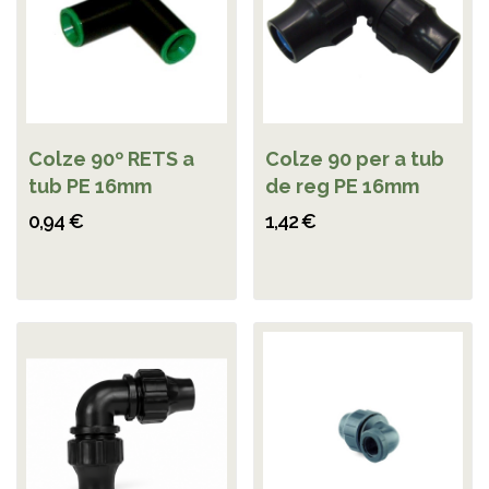
Colze 90º RETS a
Colze 90 per a tub
tub PE 16mm
de reg PE 16mm
0,94 €
1,42 €