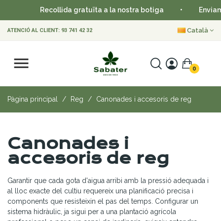
Recollida gratuïta a la nostra botiga
•
Enviament en 24
Català
ATENCIÓ AL CLIENT:
93 741 42 32
0
Pàgina principal
Reg
Canonades i accesoris de reg
Canonades i
accesoris de reg
Garantir que cada gota d'aigua arribi amb la pressió adequada i
al lloc exacte del cultiu requereix una planificació precisa i
components que resisteixin el pas del temps. Configurar un
sistema hidràulic, ja sigui per a una plantació agrícola