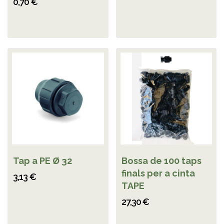
0,70 €
Tap a PE Ø 32
Bossa de 100 taps
finals per a cinta
3,13 €
TAPE
27,30 €