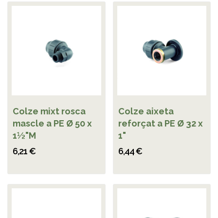
Colze mixt rosca
Colze aixeta
mascle a PE Ø 50 x
reforçat a PE Ø 32 x
1½"M
1"
6,21 €
6,44 €