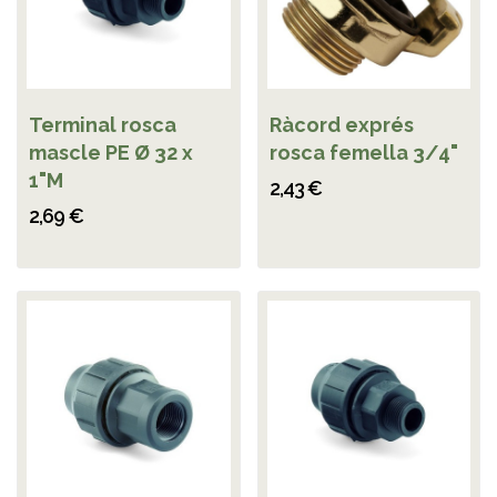
Terminal rosca
Ràcord exprés
mascle PE Ø 32 x
rosca femella 3/4"
1"M
2,43 €
2,69 €