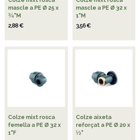
mascle a PE Ø 25 x
mascle a PE Ø 32 x
¾"M
1"M
2,88 €
3,56 €
Colze mixt rosca
Colze aixeta
femella a PE Ø 32 x
reforçat a PE Ø 20 x
1"F
½"