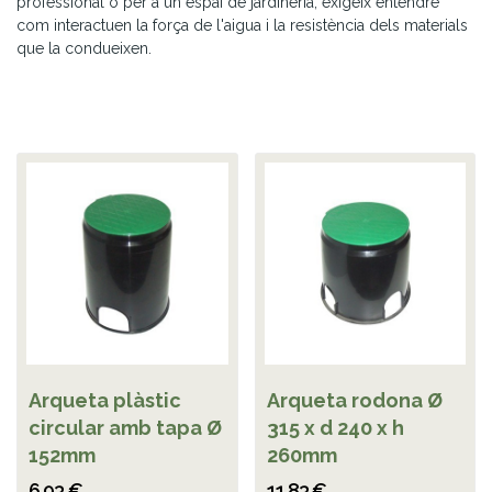
professional o per a un espai de jardineria, exigeix entendre
com interactuen la força de l'aigua i la resistència dels materials
que la condueixen.
Arqueta plàstic
Arqueta rodona Ø
circular amb tapa Ø
315 x d 240 x h
152mm
260mm
6,93 €
11,83 €