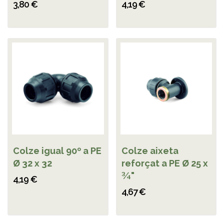
3,80 €
4,19 €
Colze igual 90º a PE
Colze aixeta
Ø 32 x 32
reforçat a PE Ø 25 x
¾"
4,19 €
4,67 €