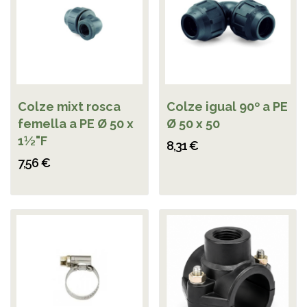
Colze mixt rosca
Colze igual 90º a PE
femella a PE Ø 50 x
Ø 50 x 50
1½"F
8,31 €
7,56 €