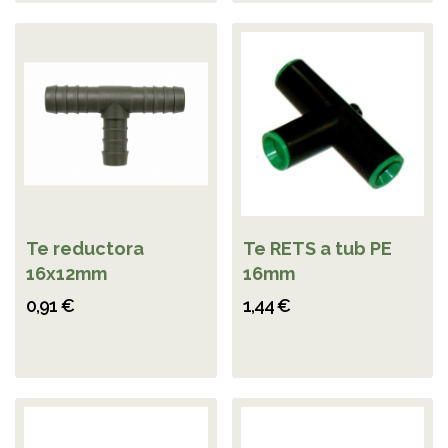
Te reductora
Te RETS a tub PE
16x12mm
16mm
0,91 €
1,44 €