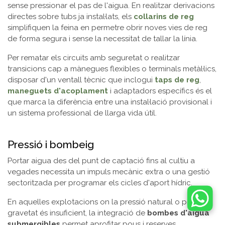
sense pressionar el pas de l'aigua. En realitzar derivacions
directes sobre tubs ja instal·lats, els
collarins de reg
simplifiquen la feina en permetre obrir noves vies de reg
de forma segura i sense la necessitat de tallar la línia.
Per rematar els circuits amb seguretat o realitzar
transicions cap a mànegues flexibles o terminals metàl·lics,
disposar d'un ventall tècnic que inclogui
taps de reg
,
maneguets d'acoplament
i adaptadors específics és el
que marca la diferència entre una instal·lació provisional i
un sistema professional de llarga vida útil.
Pressió i bombeig
Portar aigua des del punt de captació fins al cultiu a
vegades necessita un impuls mecànic extra o una gestió
sectoritzada per programar els cicles d'aport hídric.
En aquelles explotacions on la pressió natural o per
gravetat és insuficient, la integració de
bombes d'aigua
submergibles
permet aprofitar pous i reserves