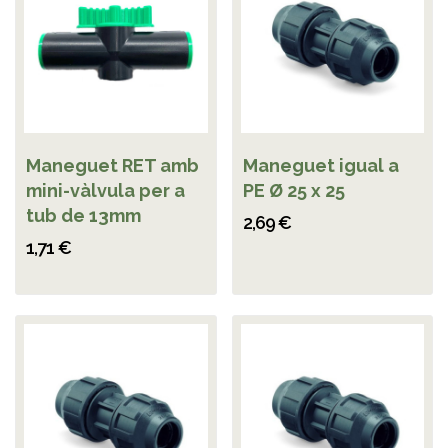
Maneguet RET amb
Maneguet igual a
mini-vàlvula per a
PE Ø 25 x 25
tub de 13mm
2,69 €
1,71 €