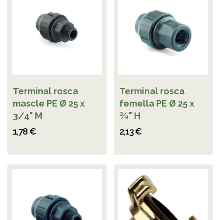
Terminal rosca
Terminal rosca
mascle PE Ø 25 x
femella PE Ø 25 x
3/4" M
¾" H
1,78 €
2,13 €