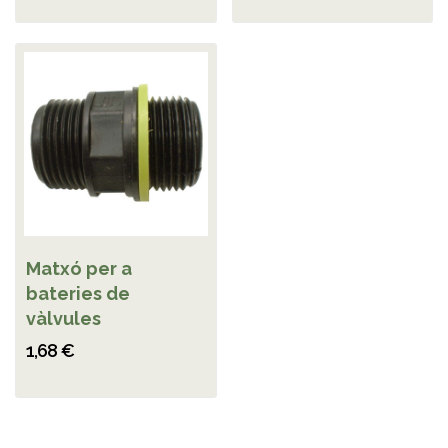
Matxó per a
bateries de
vàlvules
1,68 €