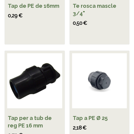
Tap de PE de 16mm
Te rosca mascle
3/4"
0,29 €
0,50 €
Tap per a tub de
Tap a PE Ø 25
reg PE 16 mm
2,18 €