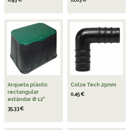
Arqueta plàstic
Colze Tech 25mm
rectangular
0,45 €
estàndar Ø 12"
35,33 €