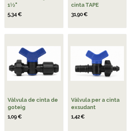
1½"
cinta TAPE
5,34 €
31,90 €
Vàlvula de cinta de
Vàlvula per a cinta
goteig
exsudant
1,09 €
1,42 €