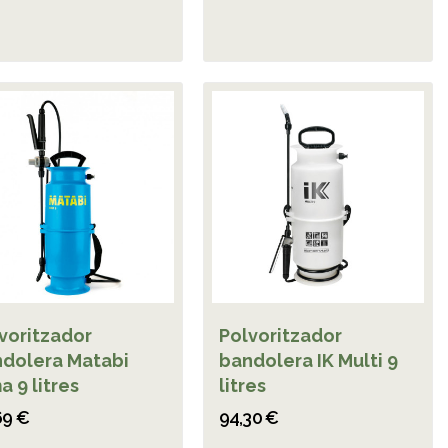
voritzador
Polvoritzador
dolera Matabi
bandolera IK Multi 9
a 9 litres
litres
69 €
94,30 €