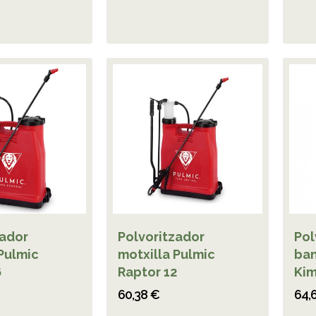
zador
Polvoritzador
Pol
Pulmic
motxilla Pulmic
ban
6
Raptor 12
Kim
60,38 €
64,