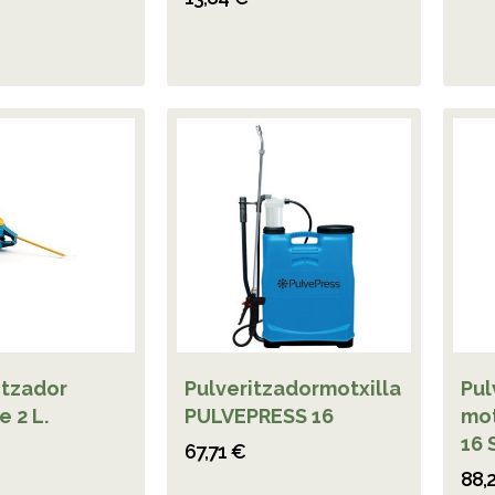
itzador
Pulveritzadormotxilla
Pul
 2 L.
PULVEPRESS 16
mot
16 
67,71 €
88,