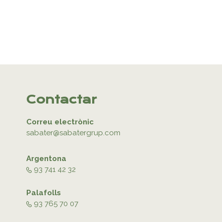
Contactar
Correu electrònic
sabater@sabatergrup.com
Argentona
93 741 42 32
Palafolls
93 765 70 07