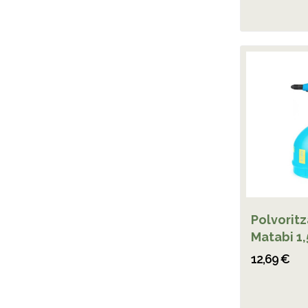
Polvorit
Matabi 1,5
12,69 €