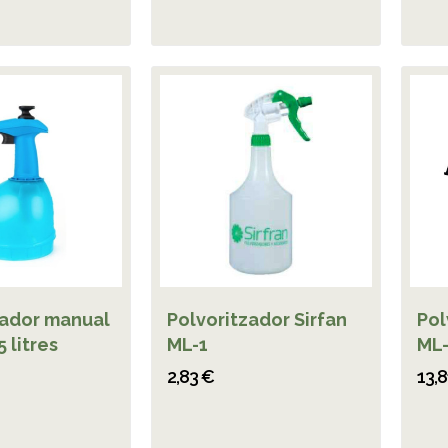
zador manual
Polvoritzador Sirfan
Pol
 litres
ML-1
ML-
2,83 €
13,