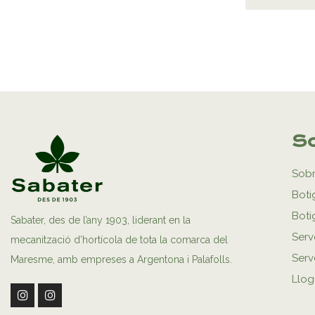
So
Sobr
Boti
Boti
Sabater, des de l’any 1903, liderant en la
Serv
mecanització d’hortícola de tota la comarca del
Serve
Maresme, amb empreses a Argentona i Palafolls.
Llog