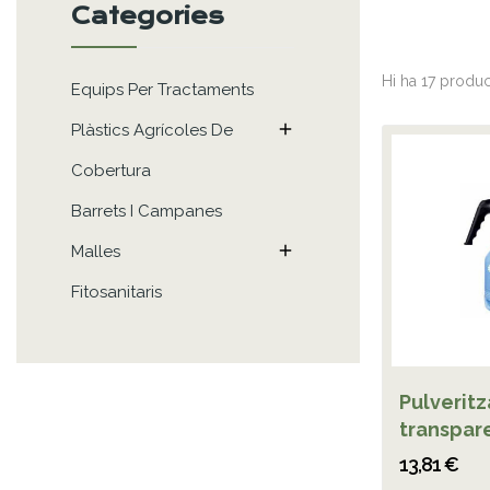
Categories
Hi ha 17 produc
Equips Per Tractaments

Plàstics Agrícoles De
Cobertura
Barrets I Campanes

Malles
Fitosanitaris
Pulverit
transpar
13,81 €