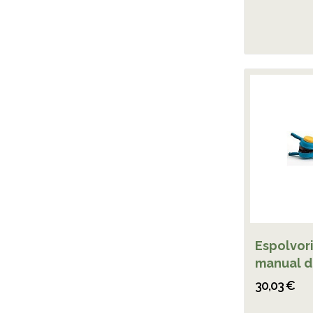
Espolvor
manual de
30,03 €