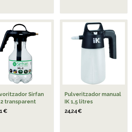
voritzador Sirfan
Pulveritzador manual
2 transparent
IK 1,5 litres
81 €
24,24 €