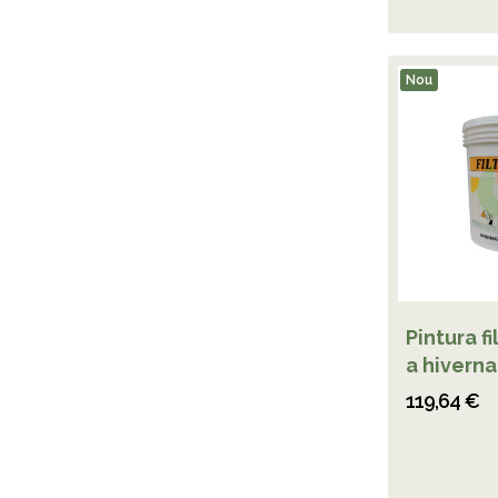
Nou
Pintura fi
a hiverna
119,64 €