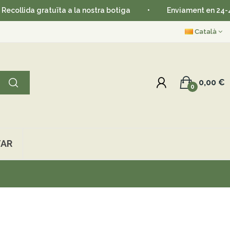
 gratuïta a la nostra botiga
•
Enviament en 24-48 hores
Català
0,00 €
0
AR