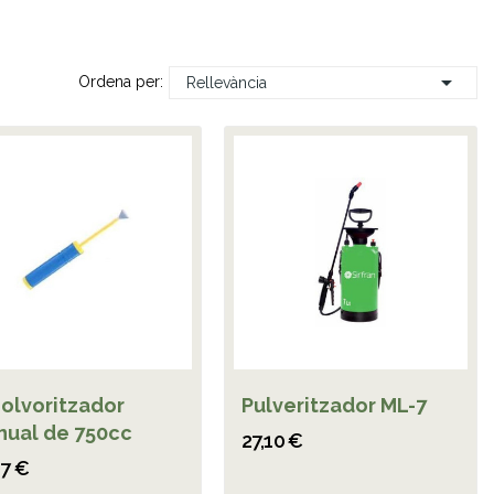

Ordena per:
Rellevància
olvoritzador
Pulveritzador ML-7
ual de 750cc
27,10 €
07 €