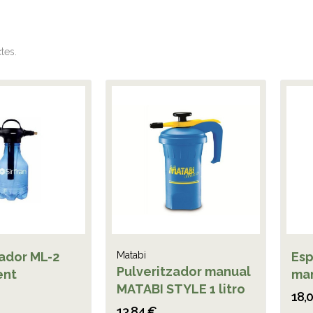
tes.
zador ML-2
Matabi
Esp
Pulveritzador manual
ent
man
MATABI STYLE 1 litro
18,
13,84 €