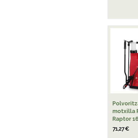
Polvorit
motxilla 
Raptor 1
71,27 €