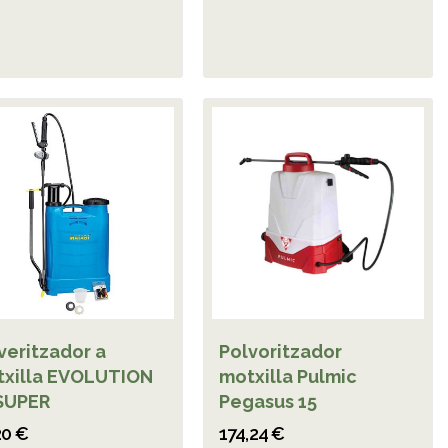
veritzador a
Polvoritzador
xilla EVOLUTION
motxilla Pulmic
SUPER
Pegasus 15
20 €
174,24 €