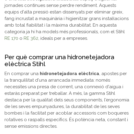
jornades contínues sense perdre rendiment. Aquests
equips d'alta pressió estan dissenyats per eliminar greix,
fang incrustat a maquinària i higienitzar grans instal·lacions
amb total fiabilitat i la màxima durabilitat. En aquesta
categoria ja hi ha models més professionals, com el Stihl
RE 170
o
RE 362
, ideals per a empreses.
Per què comprar una hidronetejadora
elèctrica Stihl
En comprar una
hidronetejadora elèctrica
, apostes per
la tranquil·litat d'una arrancada immediata: només
necessites una presa de corrent, una connexió d'aigua i
estaràs preparat per treballar. A més, la gamma Stihl
destaca per la qualitat dels seus components, l'ergonomia
de les seves empunyadures, la durabilitat de les seves
bombes i la facilitat per acoblar accessoris com boqueres
rotatives o raspalls específics. És potència neta, constant i
sense emissions directes.