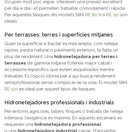
Ocupen molt poc espai, ofereixen una pressió excel·lent
pel dia a dia i et permeten treballar còmodament i ràpida.
Per aquestes tasques, els models Stihl
RE 80 X
o
RE 90
són
ideals.
Per terrasses, terres i superfícies mitjanes
Quan la superfície a tractar és més ampla, com netejar
rajoles, pedra natural o paviments exteriors, fa falta un
plus de rendiment. Una
hidronetejadora per terres i
terrasses
de gamma mitjana t'ofereix major cabal i
accessoris específics que eviten esquitxades mentre
treballes. És l'opció idònia per a qui busca rendiment
semiprofessional sense complicar-se la vida. El model Stihl
RE 120
és ideal per aquest tipus de tasques.
Hidronetejadores professionals i industrials
Per entorns agrícoles, tallers, finques o treballs de neteja
intensiva, l'exigència és màxima. En aquests escenaris es
requereix una
hidronetejadora professional
o una
hidronetejadora industrial
capaç d'aguantar