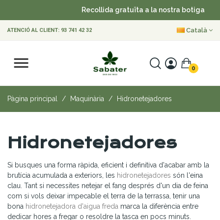
Recollida gratuïta a la nostra botiga
•
Català
ATENCIÓ AL CLIENT:
93 741 42 32
0
Pàgina principal
Maquinària
Hidronetejadores
Hidronetejadores
Si busques una forma ràpida, eficient i definitiva d'acabar amb la
brutícia acumulada a exteriors, les
hidronetejadores
són l'eina
clau. Tant si necessites netejar el fang després d'un dia de feina
com si vols deixar impecable el terra de la terrassa, tenir una
bona
hidronetejadora d'aigua freda
marca la diferència entre
dedicar hores a fregar o resoldre la tasca en pocs minuts.