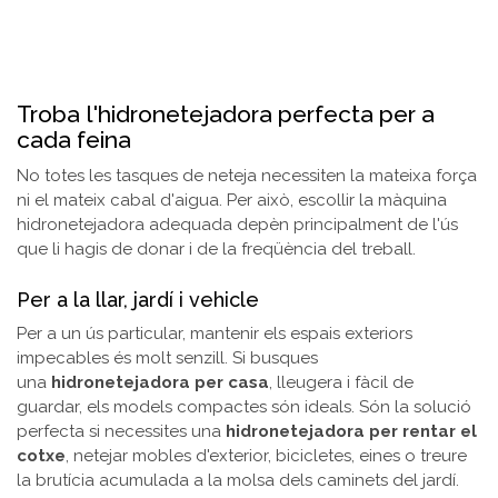
Troba l'hidronetejadora perfecta per a
cada feina
No totes les tasques de neteja necessiten la mateixa força
ni el mateix cabal d'aigua. Per això, escollir la màquina
hidronetejadora adequada depèn principalment de l'ús
que li hagis de donar i de la freqüència del treball.
Per a la llar, jardí i vehicle
Per a un ús particular, mantenir els espais exteriors
impecables és molt senzill. Si busques
una
hidronetejadora per casa
, lleugera i fàcil de
guardar, els models compactes són ideals. Són la solució
perfecta si necessites una
hidronetejadora per rentar el
cotxe
, netejar mobles d'exterior, bicicletes, eines o treure
la brutícia acumulada a la molsa dels caminets del jardí.