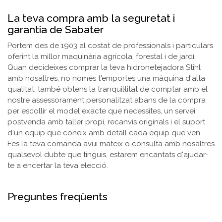
La teva compra amb la seguretat i
garantia de Sabater
Portem des de 1903 al costat de professionals i particulars
oferint la millor maquinària agrícola, forestal i de jardí.
Quan decideixes comprar la teva hidronetejadora Stihl
amb nosaltres, no només t'emportes una màquina d'alta
qualitat, també obtens la tranquil·litat de comptar amb el
nostre assessorament personalitzat abans de la compra
per escollir el model exacte que necessites, un servei
postvenda amb taller propi, recanvis originals i el suport
d'un equip que coneix amb detall cada equip que ven.
Fes la teva comanda avui mateix o consulta amb nosaltres
qualsevol dubte que tinguis, estarem encantats d'ajudar-
te a encertar la teva elecció.
Preguntes freqüents