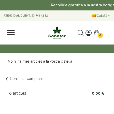
Recollida gratuïta a la nostra botiga
Català
ATENCIÓ AL CLIENT:
93 741 42 32
0
No hi ha més articles a la vostra cistella
chevron_left
Continuar comprant
0 articles
0,00 €