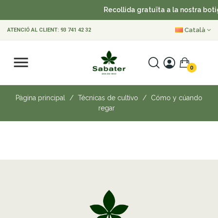
Recollida gratuïta a la nostra boti
Català
ATENCIÓ AL CLIENT:
93 741 42 32
0
Pàgina principal
Técnicas de cultivo
Cómo y cúando
regar