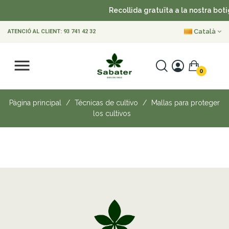
Recollida gratuïta a la nostra boti
Català
ATENCIÓ AL CLIENT:
93 741 42 32
0
Pàgina principal
Técnicas de cultivo
Mallas para proteger
los cultivos