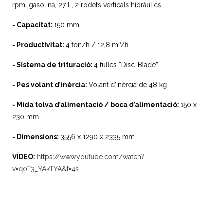
rpm, gasolina, 27 L, 2 rodets verticals hidràulics
- Capacitat:
150 mm
- Productivitat:
4 ton/h / 12,8 m³/h
- Sistema de trituració:
4 fulles “Disc-Blade”
- Pes volant d’inèrcia:
Volant d’inèrcia de 48 kg
- Mida tolva d’alimentació / boca d’alimentació:
150 x
230 mm
- Dimensions:
3556 x 1290 x 2335 mm
VÍDEO:
https://www.youtube.com/watch?
v=q0T3_YAkTYA&t=4s