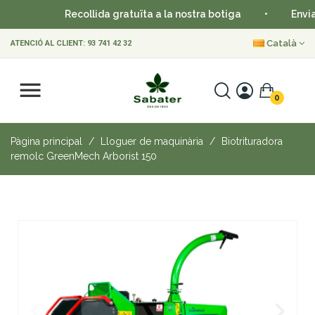
Recollida gratuïta a la nostra botiga
•
Enviamen
Català
ATENCIÓ AL CLIENT:
93 741 42 32
0
Pàgina principal
Lloguer de maquinària
Biotrituradora
remolc GreenMech Arborist 150