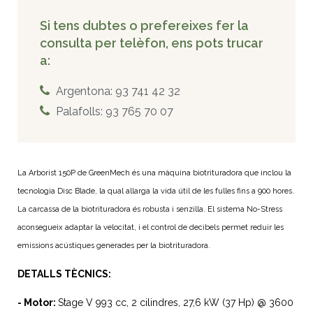
Si tens dubtes o prefereixes fer la
consulta per telèfon, ens pots trucar
a:
Argentona: 93 741 42 32
Palafolls: 93 765 70 07
La Arborist 150P de GreenMech és una màquina biotrituradora que inclou la
tecnologia Disc Blade, la qual allarga la vida útil de les fulles fins a 900 hores.
La carcassa de la biotrituradora és robusta i senzilla. El sistema No-Stress
aconsegueix adaptar la velocitat, i el control de decibels permet reduir les
emissions acústiques generades per la biotrituradora.
DETALLS TÈCNICS:
- Motor:
Stage V 993 cc, 2 cilindres, 27,6 kW (37 Hp) @ 3600