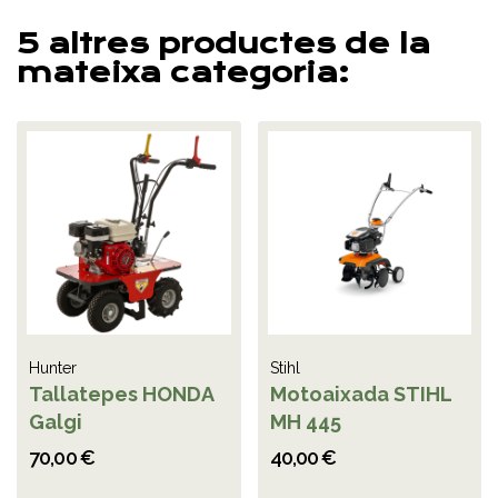
5 altres productes de la
mateixa categoria:
Hunter
Stihl
Tallatepes HONDA
Motoaixada STIHL
Galgi
MH 445
70,00 €
40,00 €