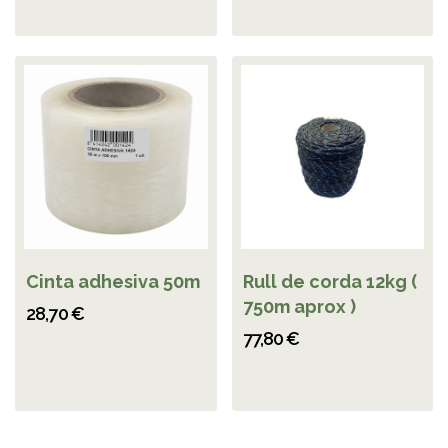
Cinta adhesiva 50m
Rull de corda 12kg (
750m aprox )
28,70 €
77,80 €