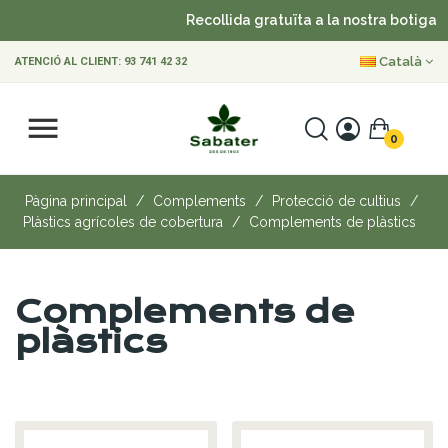
Recollida gratuïta a la nostra botiga
Català
ATENCIÓ AL CLIENT:
93 741 42 32
0
Pàgina principal
Complements
Protecció de cultius
Plàstics agrícoles de cobertura
Complements de plàstics
Complements de
plàstics