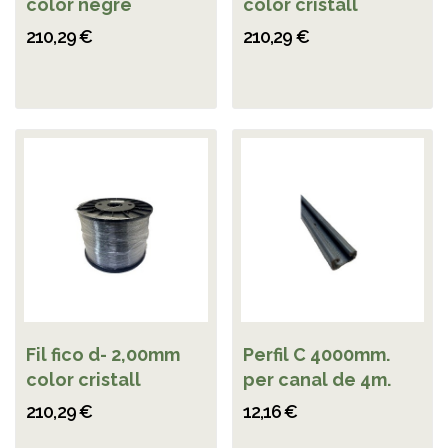
color negre
color cristall
210,29 €
210,29 €
Fil fico d- 2,00mm
Perfil C 4000mm.
color cristall
per canal de 4m.
210,29 €
12,16 €