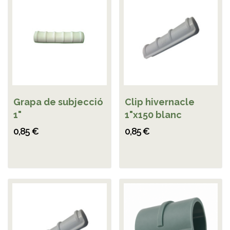
Grapa de subjecció
Clip hivernacle
1"
1"x150 blanc
0,85 €
0,85 €