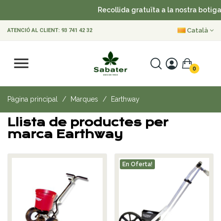
Recollida gratuïta a la nostra botiga
Català
ATENCIÓ AL CLIENT:
93 741 42 32
0
Pàgina principal
Marques
Earthway
Llista de productes per
marca Earthway
En Oferta!