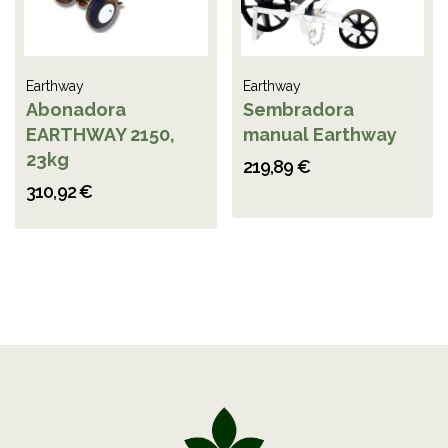
Earthway
Earthway
Abonadora
Sembradora
EARTHWAY 2150,
manual Earthway
23kg
219,89 €
310,92 €