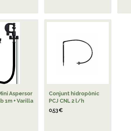
ini Aspersor
Conjunt hidropònic
b 1m + Varilla
PCJ CNL 2 l/h
0,53 €