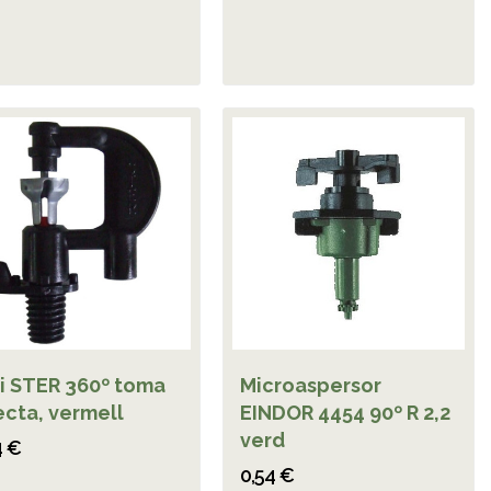
i STER 360º toma
Microaspersor
ecta, vermell
EINDOR 4454 90º R 2,2
verd
4 €
0,54 €