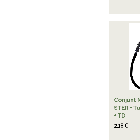
Conjunt M
STER + Tu
+ TD
2,18 €