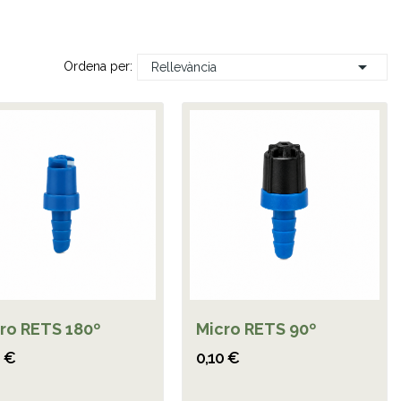

Ordena per:
Rellevància
ro RETS 180º
Micro RETS 90º
0 €
0,10 €