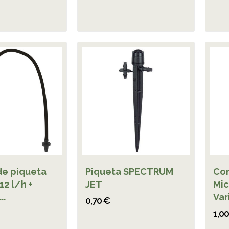
de piqueta
Piqueta SPECTRUM
Con
2 l/h +
JET
Mic
..
Var
0,70 €
1,0