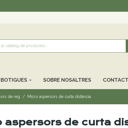
Recoll
BOTIGUES
SOBRE NOSALTRES
CONTACT
ors de reg
Micro aspersors de curta distància
o aspersors de curta di