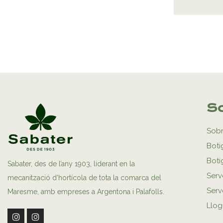
So
Sobr
Boti
Boti
Sabater, des de l’any 1903, liderant en la
Serv
mecanització d’hortícola de tota la comarca del
Serve
Maresme, amb empreses a Argentona i Palafolls.
Llog