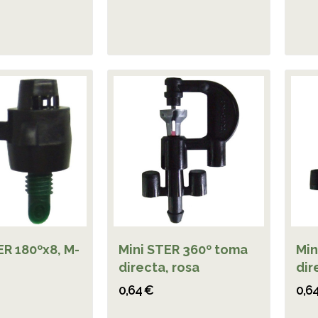
ER 180ºx8, M-
Mini STER 360º toma
Min
directa, rosa
dir
0,64 €
0,6