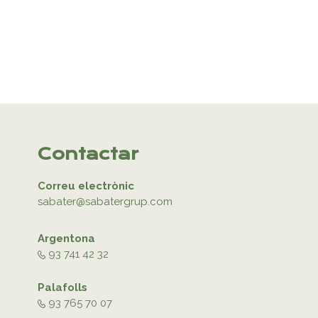
Contactar
Correu electrònic
sabater@sabatergrup.com
Argentona
93 741 42 32
Palafolls
93 765 70 07