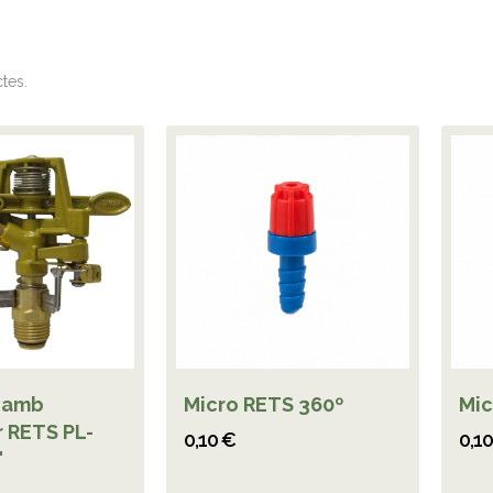
tes.
 amb
Micro RETS 360º
Mic
r RETS PL-
0,10 €
0,1
"