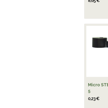
8,65 €
Micro ST
5
0,23 €