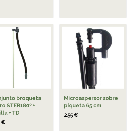
junto broqueta
Microaspersor sobre
ro STER180º +
piqueta 65 cm
illa + TD
2,55 €
0 €