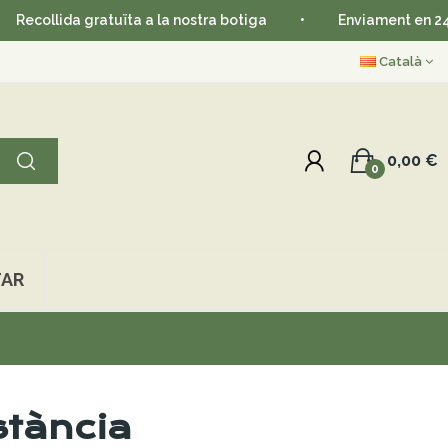
ida gratuïta a la nostra botiga
•
Enviament en 24-48 hor
Català
0,00 €
0
AR
stància