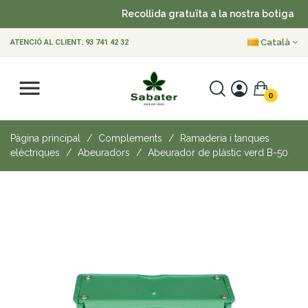
Recollida gratuïta a la nostra botiga
•
Català
ATENCIÓ AL CLIENT:
93 741 42 32
0
Pàgina principal
Complements
Ramaderia i tanques
elèctriques
Abeuradors
Abeurador de plàstic verd B-50