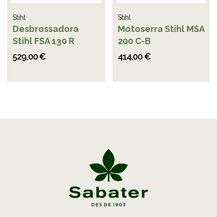
Stihl
Stihl
Desbrossadora
Motoserra Stihl MSA
Stihl FSA 130 R
200 C-B
529,00 €
414,00 €