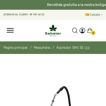
Recollida gratuïta a la nostra botiga
Català
ATENCIÓ AL CLIENT:
93 741 42 32
0
Pàgina principal
Maquinària
Aspirador Stihl SE 133