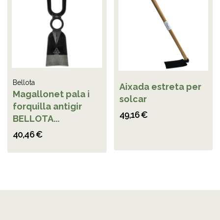
Bellota
Aixada estreta per
Magallonet pala i
solcar
forquilla antigir
49,16 €
BELLOTA...
40,46 €