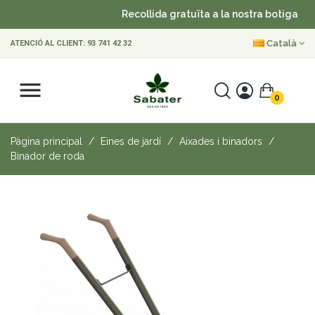
Recollida gratuïta a la nostra botiga
•
Català
ATENCIÓ AL CLIENT:
93 741 42 32
0
Pàgina principal
Eines de jardí
Aixades i binadors
Binador de roda