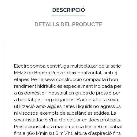
DESCRIPCIÓ
DETALLS DEL PRODUCTE
Electrobomba centrífuga multicel·lular de la sèrie
MH/2 de Bomba Prinze, d'eix horitzontal, amb 4
etapes. Per la seva construcció compacta i bon
rendiment hidràulic és especialment indicada per
a ús domèstic i industrial en grups de pressió per
a habitatges i reg de jardins. S'aconsella la seva
utilització amb aigües netes i líquids no agressius
ni viscosos, exempts de substàncies sòlides. La
seva instal·lació s'ha d'efectuar en llocs protegits.
Prestacions: altura manomètrica fins a 81 m, cabal
fins a 360 l/min (21,6 m³/h), altura d'aspiració fins