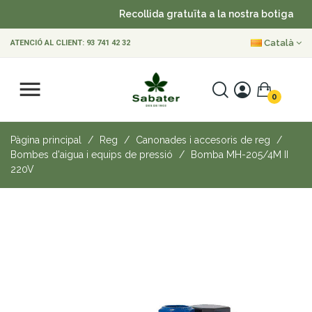
Recollida gratuïta a la nostra botiga
•
Català
ATENCIÓ AL CLIENT:
93 741 42 32
0
Pàgina principal
Reg
Canonades i accesoris de reg
Bombes d'aigua i equips de pressió
Bomba MH-205/4M II
220V