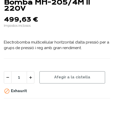
Bomba MH-205/4M II
220V
499,63 €
Impostos inclosos
Electrobomba multicel·lular horitzontal d’alta pressió per a
grups de pressió i reg amb gran rendiment.
Afegir a la cistella

Exhaurit