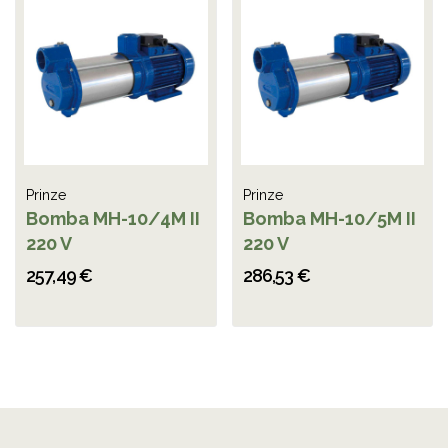
Prinze
Prinze
Bomba MH-10/4M II
Bomba MH-10/5M II
220 V
220 V
257,49 €
286,53 €