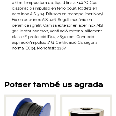
a 6 m, temperatura del líquid fins a +40 °C. Cos
d'aspiració i impulsió en ferro colat. Rodets en
acer inox AISI 304. Difusors en tecnopolímer Noryl.
Eix en acer inox AISI 416. Segell mecànic en
ceràmica i grafit. Camisa exterior en acer inox AISI
304. Motor asíncron, ventilació externa, aïllament
classe F, protecció IP44, 2.850 rpm. Connexió
aspiració/impulsió 1" G. Certificació CE segons
norma IEC34. Monofàsic 220V.
Potser també us agrada