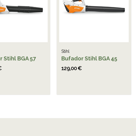
Stihl
 Stihl BGA 57
Bufador Stihl BGA 45
€
129,00 €