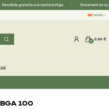
lida gratuïta a la nostra botiga
•
Enviament en 24-48 hor
Català
0,00 €
0
AR
l BGA 100