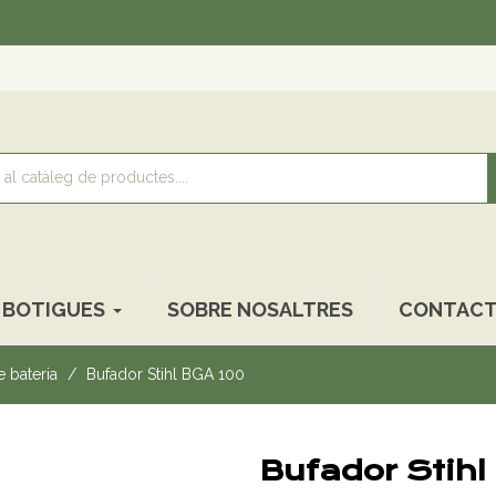
Recol
BOTIGUES
SOBRE NOSALTRES
CONTACT
 bateria
Bufador Stihl BGA 100
Bufador Stih