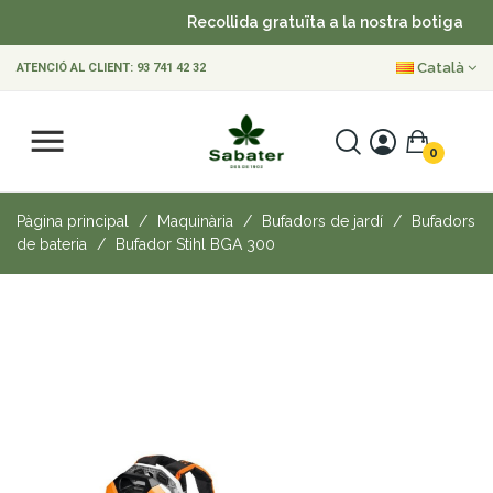
Recollida gratuïta a la nostra botiga
•
Català
ATENCIÓ AL CLIENT:
93 741 42 32
0
Pàgina principal
Maquinària
Bufadors de jardí
Bufadors
de bateria
Bufador Stihl BGA 300