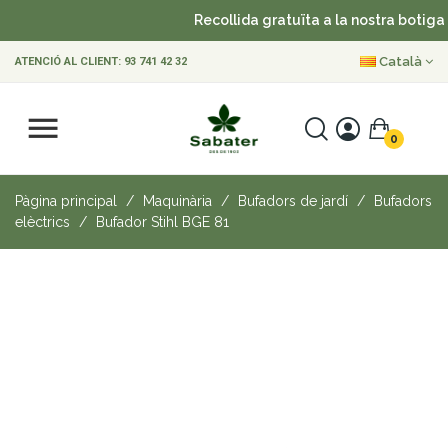
Recollida gratuïta a la nostra botiga
Català
ATENCIÓ AL CLIENT:
93 741 42 32
0
Pàgina principal
Maquinària
Bufadors de jardí
Bufadors
elèctrics
Bufador Stihl BGE 81