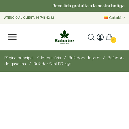
Recollida gratuïta a la nostra botiga
Català
ATENCIÓ AL CLIENT:
93 741 42 32
0
Pàgina principal
Maquinària
Bufadors de jardí
Bufadors
de gasolina
Bufador Stihl BR 450