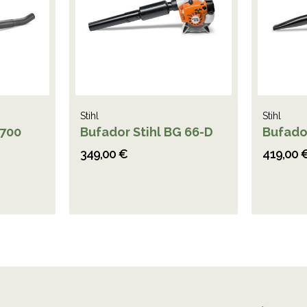
Stihl
Stihl
 700
Bufador Stihl BG 66-D
Bufador
349,00 €
419,00 