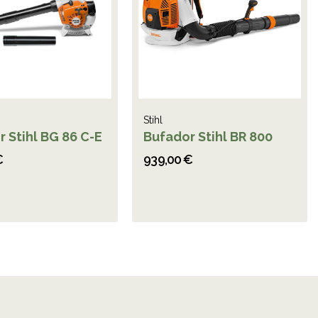
Stihl
 Stihl BG 86 C-E
Bufador Stihl BR 800
€
939,00 €