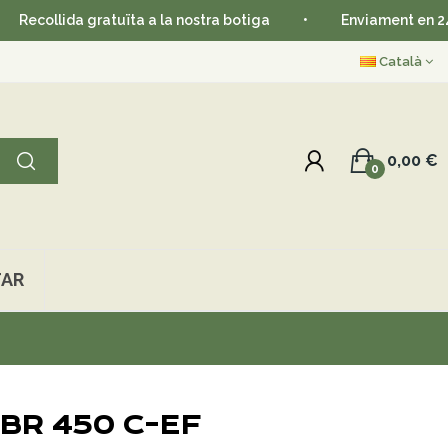
llida gratuïta a la nostra botiga
•
Enviament en 24-48 h
Català
0,00 €
0
AR
l BR 450 C-EF