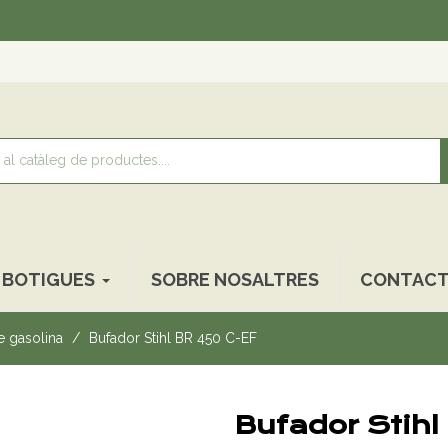
Reco
BOTIGUES
SOBRE NOSALTRES
CONTACT
e gasolina
Bufador Stihl BR 450 C-EF
Bufador Stih