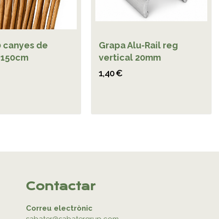
0 canyes de
Grapa Alu-Rail reg
 150cm
vertical 20mm
1,40 €
Contactar
Correu electrònic
sabater@sabatergrup.com