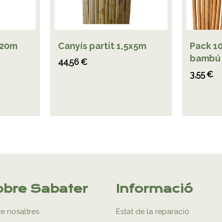
220m
Canyís partit 1,5x5m
Pack 1
bambú
44,56 €
3,55 €
bre Sabater
Informació
e nosaltres
Estat de la reparació