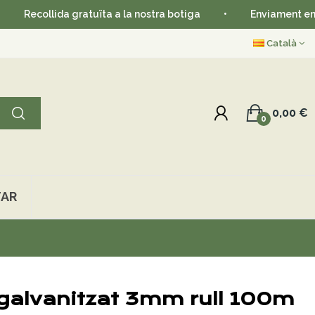
collida gratuïta a la nostra botiga
•
Enviament en 24-48 
Català
0,00 €
0
AR
 galvanitzat 3mm rull 100m