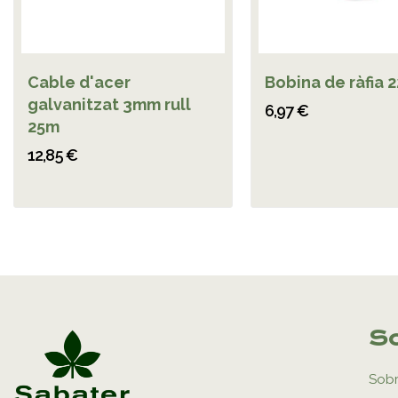
Cable d'acer
Bobina de ràfia 
galvanitzat 3mm rull
6,97 €
25m
12,85 €
So
Sobr