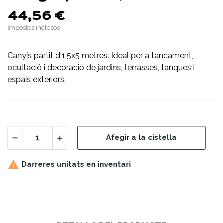
44,56 €
Impostos inclosos
Canyís partit d'1,5x5 metres. Ideal per a tancament,
ocultació i decoració de jardins, terrasses, tanques i
espais exteriors.
Afegir a la cistella

Darreres unitats en inventari