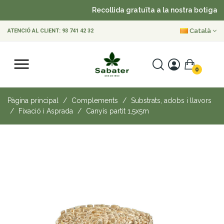
Recollida gratuïta a la nostra botiga
Català
ATENCIÓ AL CLIENT:
93 741 42 32
0
Pàgina principal
Complements
Substrats, adobs i llavors
Fixació i Asprada
Canyís partit 1,5x5m