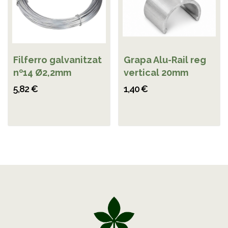
Filferro galvanitzat
Grapa Alu-Rail reg
nº14 Ø2,2mm
vertical 20mm
5,82 €
1,40 €