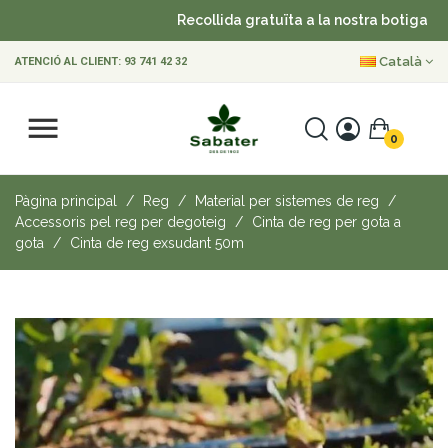
Recollida gratuïta a la nostra botiga
•
Català
ATENCIÓ AL CLIENT:
93 741 42 32
0
Pàgina principal
Reg
Material per sistemes de reg
Accessoris pel reg per degoteig
Cinta de reg per gota a
gota
Cinta de reg exsudant 50m