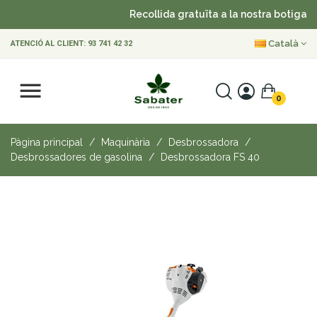
Recollida gratuïta a la nostra botiga
Català
ATENCIÓ AL CLIENT:
93 741 42 32
0
Pàgina principal
Maquinària
Desbrossadora
Desbrossadores de gasolina
Desbrossadora FS 40