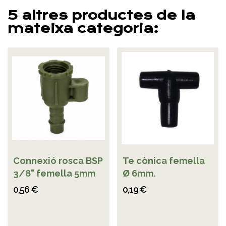
5 altres productes de la
mateixa categoria:
Connexió rosca BSP
Te cònica femella
3/8" femella 5mm
Ø 6mm.
0,56 €
0,19 €