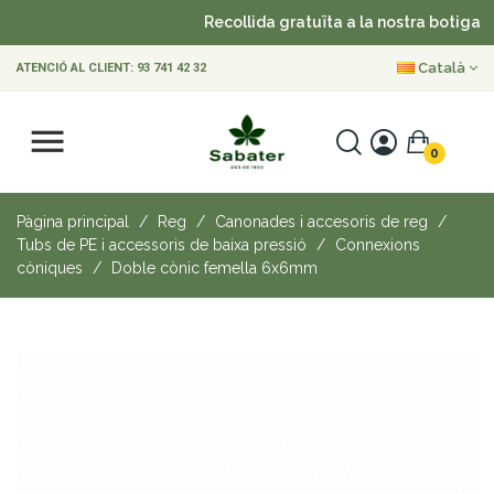
Recollida gratuïta a la nostra botiga
Català
ATENCIÓ AL CLIENT:
93 741 42 32
0
Pàgina principal
Reg
Canonades i accesoris de reg
Tubs de PE i accessoris de baixa pressió
Connexions
còniques
Doble cònic femella 6x6mm