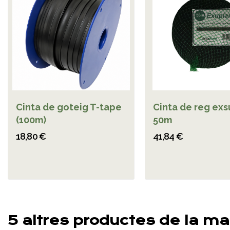
Cinta de goteig T-tape
Cinta de reg ex
(100m)
50m
18,80 €
41,84 €
5 altres productes de la ma