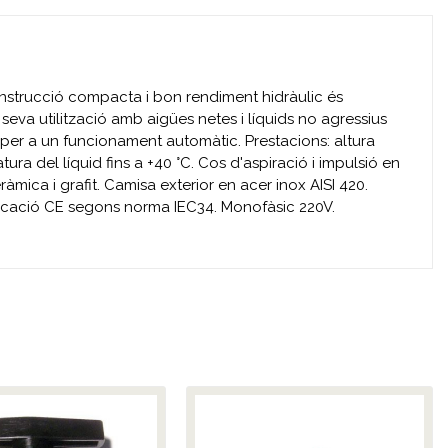
construcció compacta i bon rendiment hidràulic és
 seva utilització amb aigües netes i líquids no agressius
2 per a un funcionament automàtic. Prestacions: altura
ura del líquid fins a +40 °C. Cos d'aspiració i impulsió en
àmica i grafit. Camisa exterior en acer inox AISI 420.
tificació CE segons norma IEC34. Monofàsic 220V.