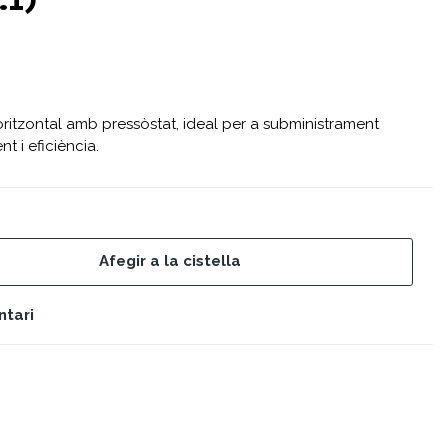
.1)
oritzontal amb pressòstat, ideal per a subministrament
t i eficiència.
Afegir a la cistella
ntari