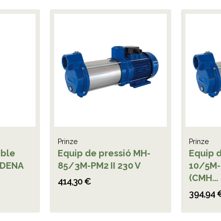
Prinze
Prinze
ble
Equip de pressió MH-
Equip 
RDENA
85/3M-PM2 II 230 V
10/5M-P
(CMH...
414,30 €
394,94 