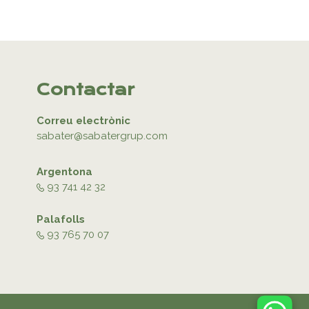
Contactar
Correu electrònic
sabater@sabatergrup.com
Argentona
93 741 42 32
Palafolls
93 765 70 07