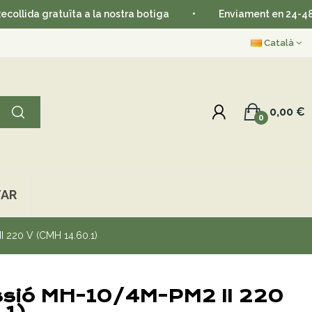
gratuïta a la nostra botiga
•
Enviament en 24-48 hores
Català
0,00 €
0
AR
I 220 V (CMH 14.60.1)
ssió MH-10/4M-PM2 II 220