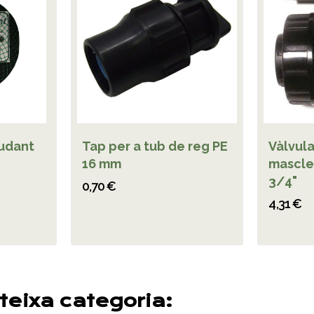
sudant
Tap per a tub de reg PE
Vàlvul
16 mm
mascle
3/4"
0,70 €
4,31 €
teixa categoria: