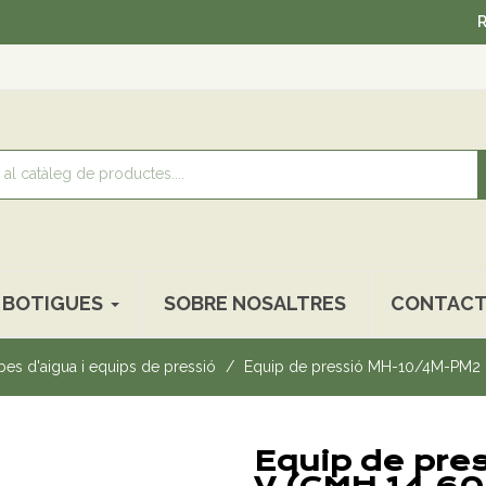
Recollida 
BOTIGUES
SOBRE NOSALTRES
CONTACT
es d'aigua i equips de pressió
Equip de pressió MH-10/4M-PM2 I
Equip de pre