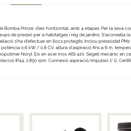
de Bomba Prinze, d'eix horitzontal, amb 4 etapes. Per la seva 
ups de pressió per a habitatges i reg de jardins. S'aconsella la
al·lació s'ha d'efectuar en llocs protegits. Inclou pressòstat PM
 potència 0,6 kW / 0,8 CV, altura d'aspiració fins a 6 m, temperat
nopolímer Noryl. Eix en acer inox AISI 420. Segell mecànic en cer
protecció IP44, 2.850 rpm. Connexió aspiració/impulsió 1" G. Cer