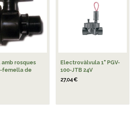
a amb rosques
Electrovàlvula 1" PGV-
-femella de
100-JTB 24V
27,04 €