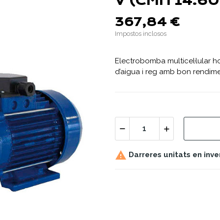
V (CMH 14.60
367,84 €
Impostos inclosos
Electrobomba multicel·lular h
d’aigua i reg amb bon rendimen

Darreres unitats en inve