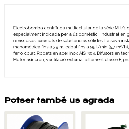
Electrobomba centrífuga multicel·lular de la sèrie MH/1 
especialment indicada per a ús domèstic i industrial en gr
ni viscosos, exempts de substàncies sòlides. La seva inst
manomètrica fins a 39 m, cabal fins a 95 l/min (5,7 m³/h),
ferro colat. Rodets en acer inox AISI 304. Difusors en tec
Motor asíncron, ventilació externa, aïllament classe F, 
Potser també us agrada