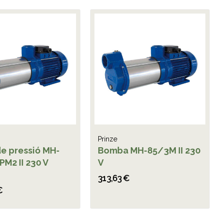
Prinze
de pressió MH-
Bomba MH-85/3M II 230
M2 II 230 V
V
313,63 €
€