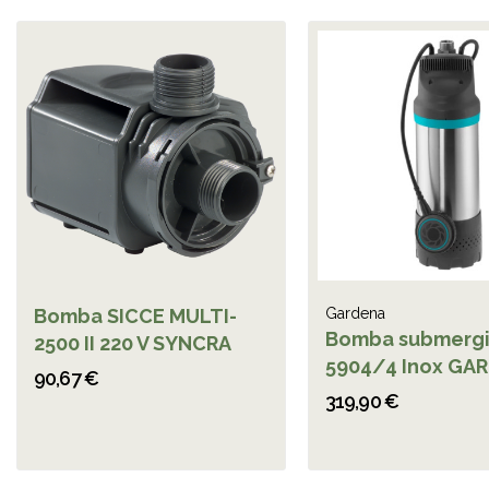
Bomba SICCE MULTI-
Gardena
Bomba submergi
2500 II 220 V SYNCRA
5904/4 Inox GA
90,67 €
319,90 €