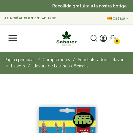
Recollida gratuïta a la nostra botiga
Català
ATENCIÓ AL CLIENT:
93 741 42 32
0
Pàgina principal
Complements
Substrats, adobs i llavors
Llavors
Llavors de Lavanda officinalis