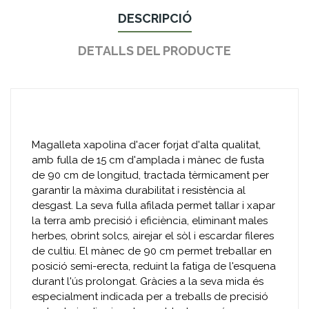
DESCRIPCIÓ
DETALLS DEL PRODUCTE
Magalleta xapolina d'acer forjat d'alta qualitat,
amb fulla de 15 cm d'amplada i mànec de fusta
de 90 cm de longitud, tractada tèrmicament per
garantir la màxima durabilitat i resistència al
desgast. La seva fulla afilada permet tallar i xapar
la terra amb precisió i eficiència, eliminant males
herbes, obrint solcs, airejar el sòl i escardar fileres
de cultiu. El mànec de 90 cm permet treballar en
posició semi-erecta, reduint la fatiga de l'esquena
durant l'ús prolongat. Gràcies a la seva mida és
especialment indicada per a treballs de precisió