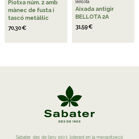
Piotxa núm. 2 amb
Bellota
Aixada antigir
mànec de fusta i
BELLOTA 2A
tascó metàl·lic
31,59 €
70,30 €
Sabater, des de l’any 1903, liderant en la mecanització