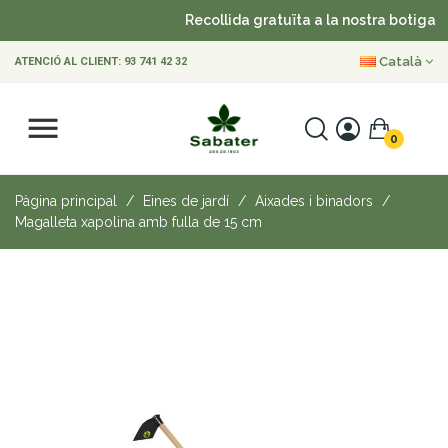
Recollida gratuïta a la nostra botiga
Català
ATENCIÓ AL CLIENT:
93 741 42 32
0
Pàgina principal
Eines de jardí
Aixades i binadors
Magalleta xapolina amb fulla de 15 cm