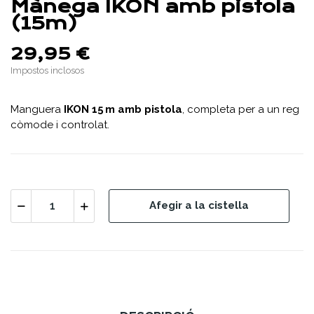
Mànega IKON amb pistola
(15m)
29,95 €
Impostos inclosos
Manguera
IKON 15 m amb pistola
, completa per a un reg
còmode i controlat.
Afegir a la cistella