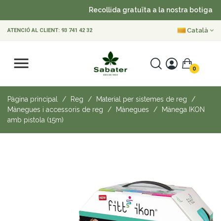
Recollida gratuïta a la nostra botiga
Català
ATENCIÓ AL CLIENT:
93 741 42 32
0
Pàgina principal
Reg
Material per sistemes de reg
Mànegues i accessoris de reg
Mànegues
Mànega IKON
amb pistola (15m)