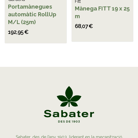
Fitt
Portamànegues
Mànega FITT 19 x 25
automàtic RollUp
m
M/L (25m)
68,07 €
192,95 €
Sabater, des de l’any 1903, liderant en la mecanització