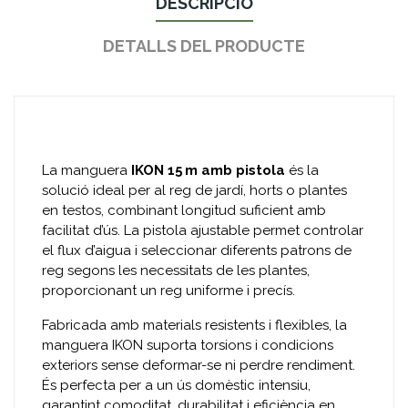
DESCRIPCIÓ
DETALLS DEL PRODUCTE
La manguera
IKON 15 m amb pistola
és la
solució ideal per al reg de jardí, horts o plantes
en testos, combinant longitud suficient amb
facilitat d’ús. La pistola ajustable permet controlar
el flux d’aigua i seleccionar diferents patrons de
reg segons les necessitats de les plantes,
proporcionant un reg uniforme i precís.
Fabricada amb materials resistents i flexibles, la
manguera IKON suporta torsions i condicions
exteriors sense deformar-se ni perdre rendiment.
És perfecta per a un ús domèstic intensiu,
garantint comoditat, durabilitat i eficiència en