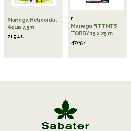
Mànega Helicoidal
Fitt
Mànega FITT NTS
Aqua 7,5m
TOBBY 15 x 25 m
21,94 €
47,65 €