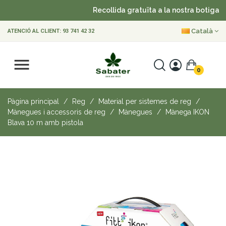
Recollida gratuïta a la nostra botiga
Català
ATENCIÓ AL CLIENT:
93 741 42 32
0
Pàgina principal
Reg
Material per sistemes de reg
Mànegues i accessoris de reg
Mànegues
Mànega IKON
Blava 10 m amb pistola