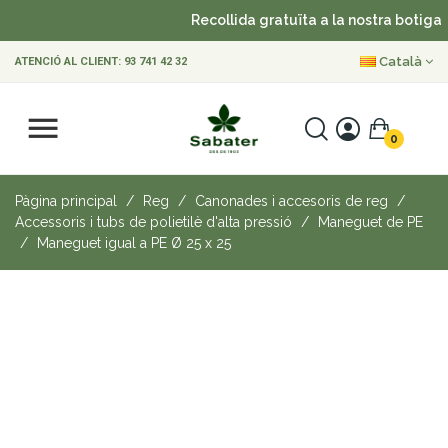
Recollida gratuïta a la nostra botiga
Català
ATENCIÓ AL CLIENT:
93 741 42 32
0
Pàgina principal
Reg
Canonades i accesoris de reg
Accessoris i tubs de polietilè d'alta pressió
Maneguet de PE
Maneguet igual a PE Ø 25 x 25