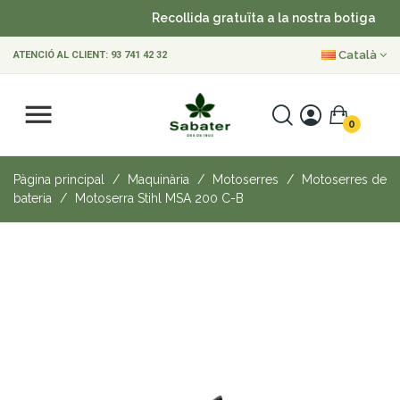
Recollida gratuïta a la nostra botiga
•
Català
ATENCIÓ AL CLIENT:
93 741 42 32
0
Pàgina principal
Maquinària
Motoserres
Motoserres de
bateria
Motoserra Stihl MSA 200 C-B