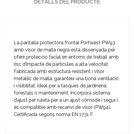
DETALLS DEL PRODUCTE
La pantalla protectora frontal Portwest PW93
amb visor de malla negra està dissenyada per
oferir protecció facial en entorns de treball amb
risc d’impacte de partícules a alta velocitat.
Fabricada amb estructura resistent i visor
metàl·lic de malla, garanteix una bona ventilació
i visibilitat, ideal per a tasques de jardineria,
forestals o manteniment. Incorpora sistema
d’ajust per ruleta per a un ajust còmode i segur, i
és compatible amb recanvi de visor (PW94).
Certificada segons norma EN 1731 F.