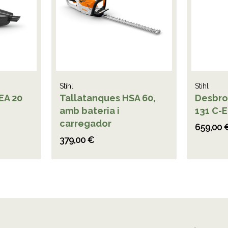
Stihl
Stihl
EA 20
Tallatanques HSA 60,
Desbro
amb bateria i
131 C-E
carregador
659,00 
379,00 €