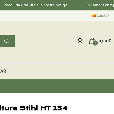
llida gratuïta a la nostra botiga
•
Enviament en 24-48 h
Català
0,00 €
0
AR
tura Stihl HT 134