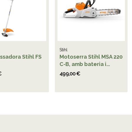
Stihl
ssadora Stihl FS
Motoserra Stihl MSA 220
C-B, amb bateria i...
€
499,00 €