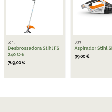
Stihl
Stihl
Desbrossadora Stihl FS
Aspirador Stihl S
240 C-E
99,00 €
769,00 €