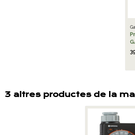
Ga
P
G
39
3 altres productes de la ma