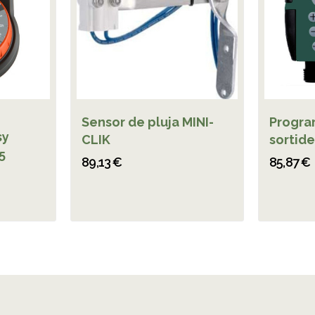
Sensor de pluja MINI-
Progra
sy
CLIK
sortide
5
89,13 €
85,87 €