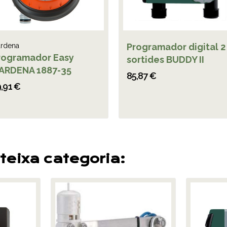
rdena
Programador digital 2
rogramador Easy
sortides BUDDY II
ARDENA 1887-35
85,87 €
,91 €
teixa categoria: