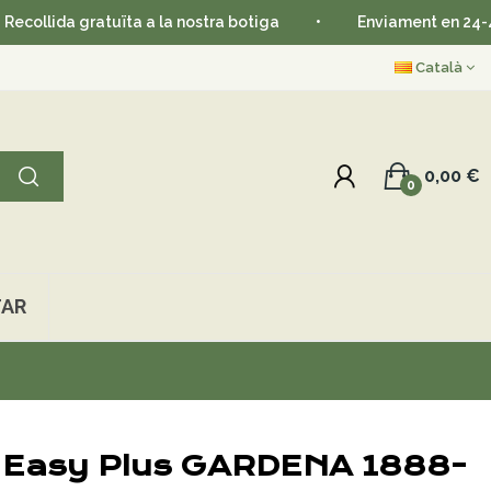
a gratuïta a la nostra botiga
•
Enviament en 24-48 hores
Català
0,00 €
0
AR
 Easy Plus GARDENA 1888-