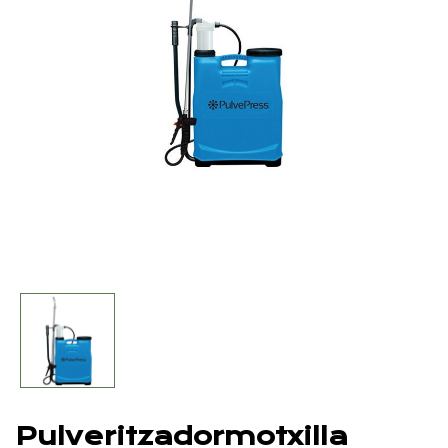
Pulveritzadormotxilla