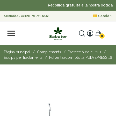
Recollida gratuïta a la nostra botiga
Català
ATENCIÓ AL CLIENT:
93 741 42 32
0
Pàgina principal
Complements
Protecció de cultius
Equips per tractaments
Pulveritzadormotxilla PULVEPRESS 16