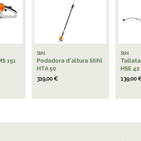
Stihl
Stihl
MS 151
Podadora d'altura Stihl
Tallat
HTA 50
HSE 42
319,00 €
139,00 