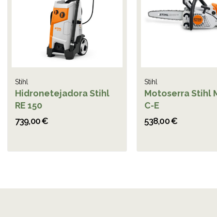
Stihl
Stihl
Hidronetejadora Stihl
Motoserra Stihl 
RE 150
C-E
739,00 €
538,00 €