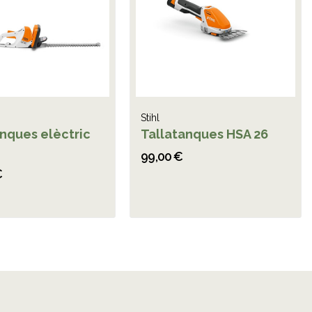
Stihl
anques elèctric
Tallatanques HSA 26
99,00 €
€