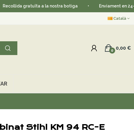
lida gratuïta a la nostra botiga
•
Enviament en 24-48 hor
Català
0,00 €
0
AR
inat Stihl KM 94 RC-E