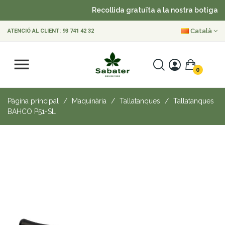
Recollida gratuïta a la nostra botiga
Català
ATENCIÓ AL CLIENT:
93 741 42 32
0
Pàgina principal
Maquinària
Tallatanques
Tallatanques
BAHCO P51-SL