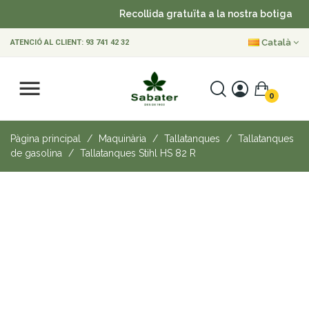
Recollida gratuïta a la nostra botiga
•
Català
ATENCIÓ AL CLIENT:
93 741 42 32
0
Pàgina principal
Maquinària
Tallatanques
Tallatanques
de gasolina
Tallatanques Stihl HS 82 R