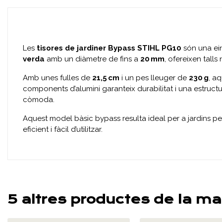
Les
tisores de jardiner Bypass STIHL PG10
són una ein
verda
amb un diàmetre de fins a
20 mm
, ofereixen talls
Amb unes fulles de
21,5 cm
i un pes lleuger de
230 g
, a
components d’alumini garanteix durabilitat i una estruct
còmoda.
Aquest model bàsic bypass resulta ideal per a jardins pet
eficient i fàcil d’utilitzar.
5 altres productes de la ma