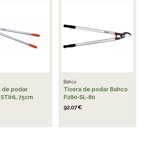
Bahco
s de podar
Tisora de podar Bahco
 STIHL 75cm
P280-SL-80
92,07 €