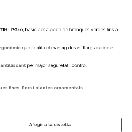
, bàsic per a poda de branques verdes fins a
STIHL PG10
 ergonòmic
que facilita el maneig durant llargs períodes
antilliscant
per major seguretat i control
ues fines, flors i plantes ornamentals
Afegir a la cistella