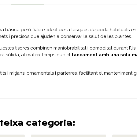
a bàsica però fiable, ideal per a tasques de poda habituals en 
 nets i precisos que ajuden a conservar la salut de les plantes.
questes tisores combinen maniobrabilitat i comoditat durant l’ús
ura sòlida, al mateix temps que el
tancament amb una sola m
its i mitjans, ornamentals i parterres, facilitant el manteniment
teixa categoria: