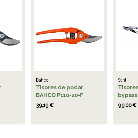
Bahco
Stihl
r
Tisores de podar
Tisore
BAHCO P110-20-F
bypass
39,19 €
99,00 €