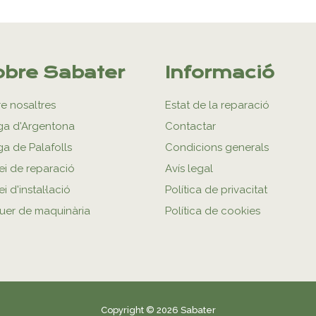
bre Sabater
Informació
e nosaltres
Estat de la reparació
ga d'Argentona
Contactar
ga de Palafolls
Condicions generals
ei de reparació
Avís legal
i d'instal·lació
Política de privacitat
uer de maquinària
Política de cookies
Copyright © 2026 Sabater