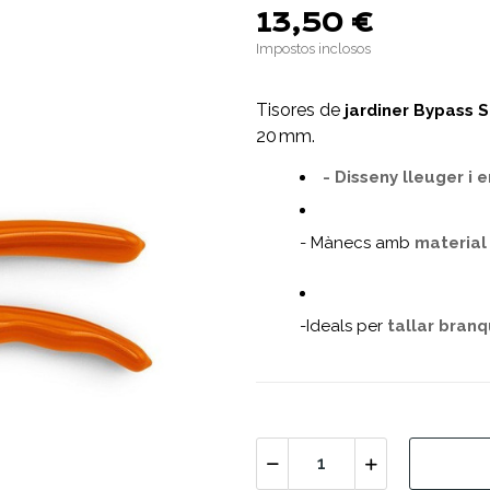
13,50 €
Impostos inclosos
Tisores de
jardiner Bypass 
20 mm.
- Disseny lleuger i
- Mànecs amb
material 
-Ideals per
tallar branq