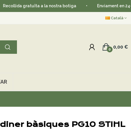
ida gratuïta a la nostra botiga
•
Enviament en 24-48 hor
Català
0,00 €
0
AR
ardiner bàsiques PG10 STIHL