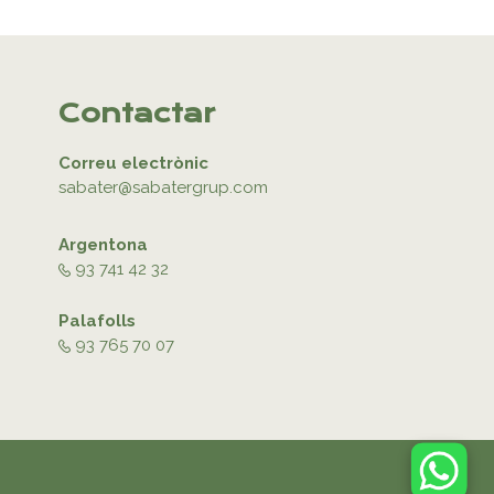
Contactar
Correu electrònic
sabater@sabatergrup.com
Argentona
93 741 42 32
Palafolls
93 765 70 07