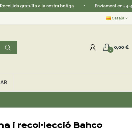
da gratuïta a la nostra botiga
•
Enviament en 24-48 hore
Català
0,00 €
0
AR
a i recol·lecció Bahco