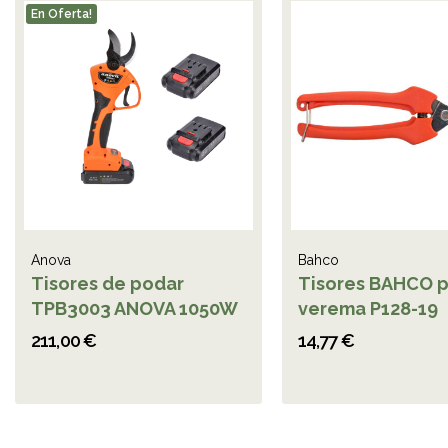
En Oferta!
Anova
Bahco
Tisores de podar
Tisores BAHCO p
TPB3003 ANOVA 1050W
verema P128-19
211,00 €
14,77 €