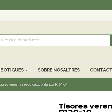
Recolli
BOTIGUES
SOBRE NOSALTRES
CONTACT
sores verema i recol·lecció Bahco P129-19
Tisores verem