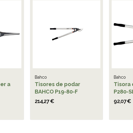
Bahco
Bahco
er a
Tisores de podar
Tisora
BAHCO P19-80-F
P280-S
214,27 €
92,07 €