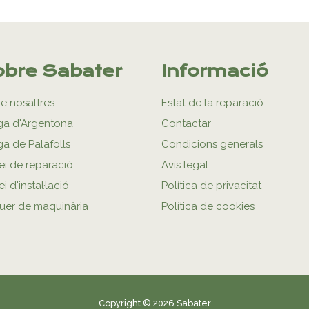
bre Sabater
Informació
e nosaltres
Estat de la reparació
ga d'Argentona
Contactar
ga de Palafolls
Condicions generals
ei de reparació
Avís legal
i d'instal·lació
Política de privacitat
uer de maquinària
Política de cookies
Copyright © 2026 Sabater