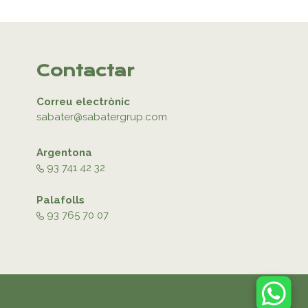
Contactar
Correu electrònic
sabater@sabatergrup.com
Argentona
93 741 42 32
Palafolls
93 765 70 07