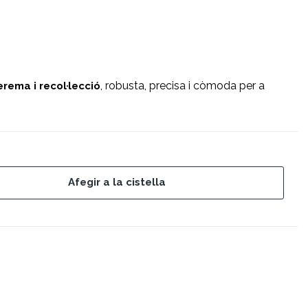
, robusta, precisa i còmoda per a
erema i recol·lecció
Afegir a la cistella