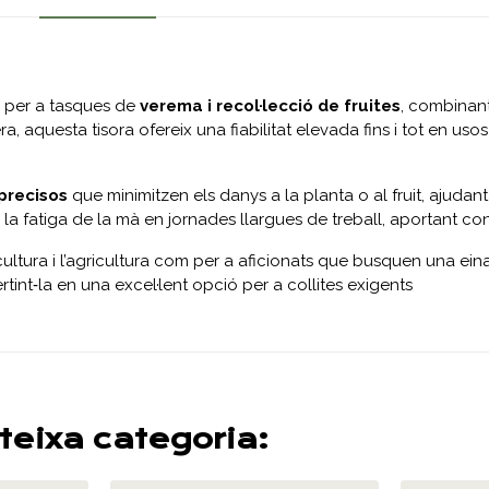
 per a tasques de
verema i recol·lecció de fruites
, combinant
, aquesta tisora ofereix una fiabilitat elevada fins i tot en usos
 precisos
que minimitzen els danys a la planta o al fruit, ajudant 
la fatiga de la mà en jornades llargues de treball, aportant conf
icultura i l’agricultura com per a aficionats que busquen una eina
tint‑la en una excel·lent opció per a collites exigents
teixa categoria: