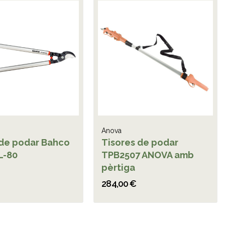
Anova
 de podar Bahco
Tisores de podar
L-80
TPB2507 ANOVA amb
pèrtiga
284,00 €