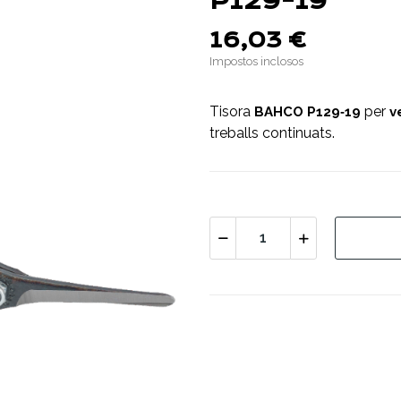
P129-19
16,03 €
Impostos inclosos
Tisora
per
BAHCO P129‑19
v
treballs continuats.