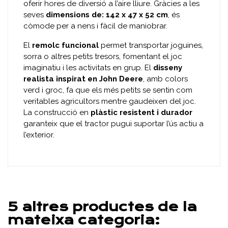
oferir hores de diversió a l’aire lliure. Gràcies a les
seves
dimensions de: 142 x 47 x 52 cm
, és
còmode per a nens i fàcil de maniobrar.
El
remolc funcional
permet transportar joguines,
sorra o altres petits tresors, fomentant el joc
imaginatiu i les activitats en grup. El
disseny
realista inspirat en John Deere
, amb colors
verd i groc, fa que els més petits se sentin com
veritables agricultors mentre gaudeixen del joc.
La construcció en
plàstic resistent i durador
garanteix que el tractor pugui suportar l’ús actiu a
l’exterior.
5 altres productes de la
mateixa categoria: