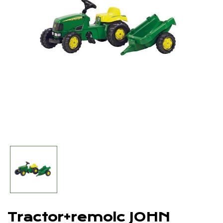
Tractor+remolc JOHN