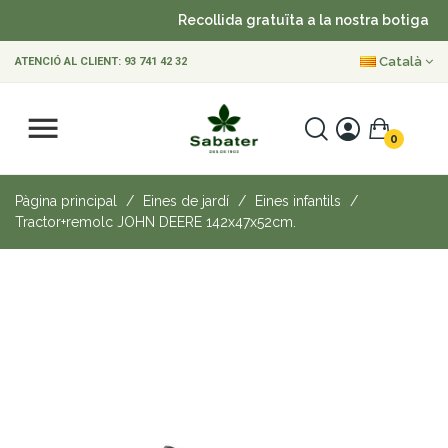
Recollida gratuïta a la nostra botiga
Català
ATENCIÓ AL CLIENT:
93 741 42 32
0
Pàgina principal
Eines de jardí
Eines infantils
Tractor+remolc JOHN DEERE 142x47x52cm.