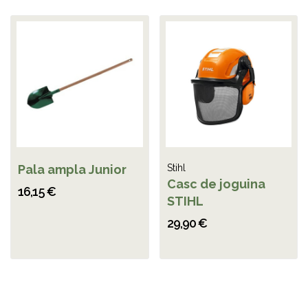
Pala ampla Junior
Stihl
Casc de joguina
16,15 €
STIHL
29,90 €