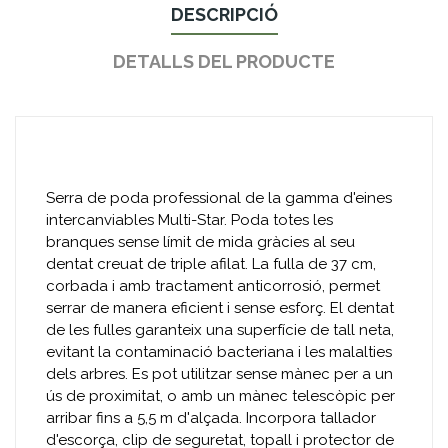
DESCRIPCIÓ
DETALLS DEL PRODUCTE
Serra de poda professional de la gamma d'eines
intercanviables Multi-Star. Poda totes les
branques sense límit de mida gràcies al seu
dentat creuat de triple afilat. La fulla de 37 cm,
corbada i amb tractament anticorrosió, permet
serrar de manera eficient i sense esforç. El dentat
de les fulles garanteix una superfície de tall neta,
evitant la contaminació bacteriana i les malalties
dels arbres. Es pot utilitzar sense mànec per a un
ús de proximitat, o amb un mànec telescòpic per
arribar fins a 5,5 m d'alçada. Incorpora tallador
d'escorça, clip de seguretat, topall i protector de