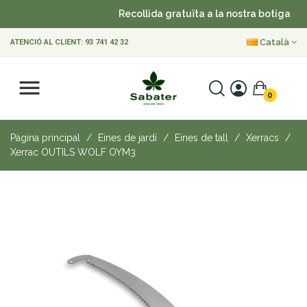
Recollida gratuïta a la nostra botiga
•
Català
ATENCIÓ AL CLIENT:
93 741 42 32
0
Pàgina principal
Eines de jardí
Eines de tall
Xerracs
Xerrac OUTILS WOLF OYM3