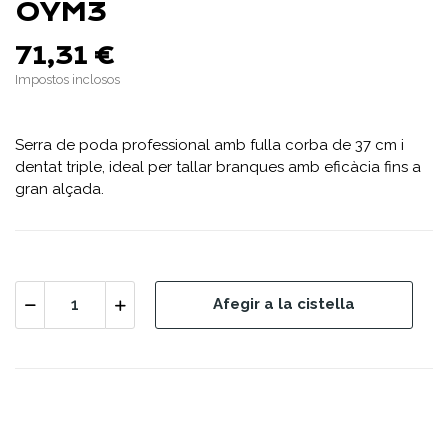
OYM3
71,31 €
Impostos inclosos
Serra de poda professional amb fulla corba de 37 cm i
dentat triple, ideal per tallar branques amb eficàcia fins a
gran alçada.
Afegir a la cistella