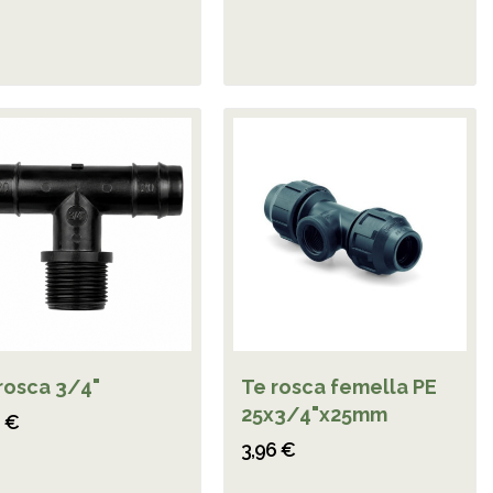
rosca 3/4"
Te rosca femella PE
25x3/4"x25mm
4 €
3,96 €