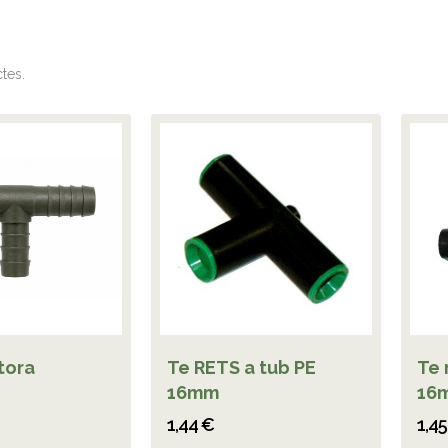
tes.
tora
Te RETS a tub PE
Te 
16mm
16
1,44 €
1,4