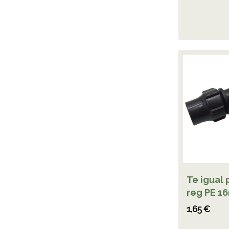
Te igual 
reg PE 1
1,65 €