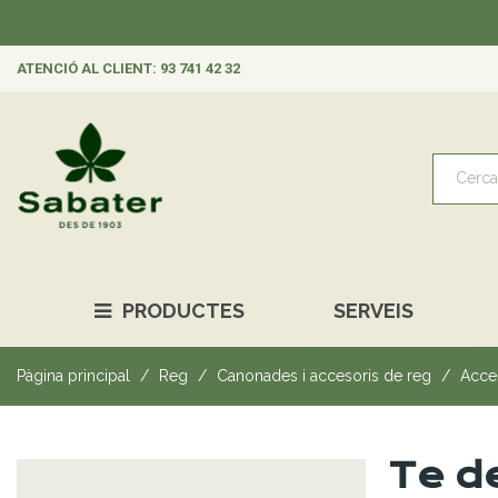
ATENCIÓ AL CLIENT: 93 741 42 32
PRODUCTES
SERVEIS
Pàgina principal
Reg
Canonades i accesoris de reg
Acces
Te d