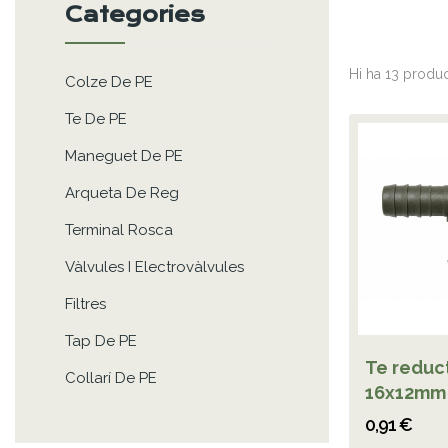
Categories
Hi ha 13 produc
Colze De PE
Te De PE
Maneguet De PE
Arqueta De Reg
Terminal Rosca
Vàlvules I Electrovàlvules
Filtres
Tap De PE
Te reduc
Collarí De PE
16x12mm
0,91 €