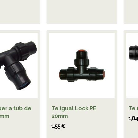
per a tub de
Te igual Lock PE
Te 
6mm
20mm
1,8
1,55 €