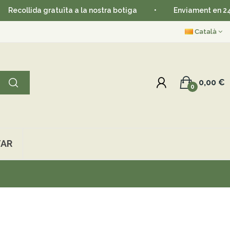
lida gratuïta a la nostra botiga
•
Enviament en 24-48 hor
Català
0,00 €
0
AR