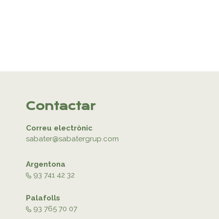
Contactar
Correu electrònic
sabater@sabatergrup.com
Argentona
93 741 42 32
Palafolls
93 765 70 07