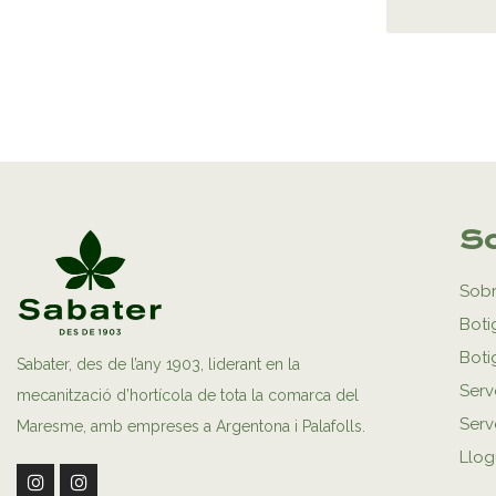
So
Sobr
Boti
Boti
Sabater, des de l’any 1903, liderant en la
Serv
mecanització d’hortícola de tota la comarca del
Serve
Maresme, amb empreses a Argentona i Palafolls.
Llog