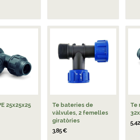
PE 25x25x25
Te bateries de
Te 
vàlvules, 2 femelles
32x
giratòries
5,4
3,85 €