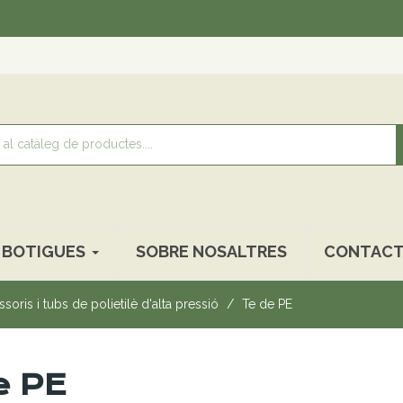
Recol
BOTIGUES
SOBRE NOSALTRES
CONTACT
soris i tubs de polietilè d'alta pressió
Te de PE
e PE