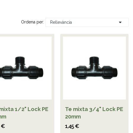

Ordena per:
Rellevància
mixta 1/2" Lock PE
Te mixta 3/4" Lock PE
mm
20mm
5 €
1,45 €