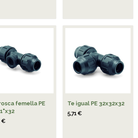
rosca femella PE
Te igual PE 32x32x32
1"x32
5,71 €
2 €