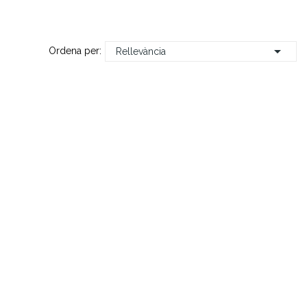

Ordena per:
Rellevància