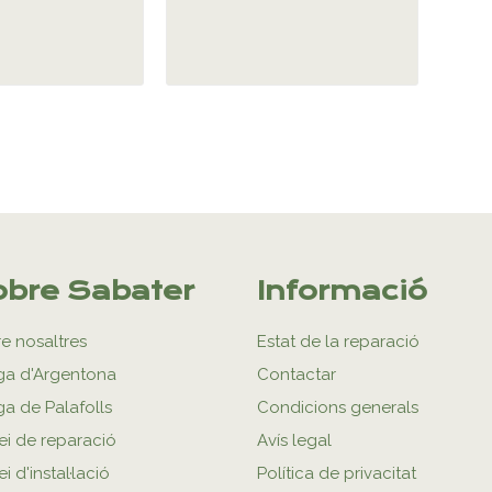
bre Sabater
Informació
e nosaltres
Estat de la reparació
ga d'Argentona
Contactar
ga de Palafolls
Condicions generals
ei de reparació
Avís legal
i d'instal·lació
Política de privacitat