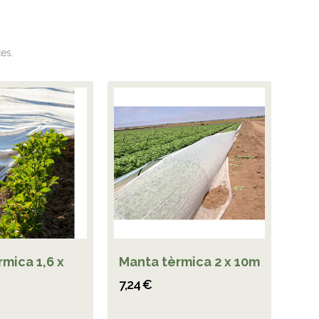
es.
mica 1,6 x
Manta tèrmica 2 x 10m
7,24 €