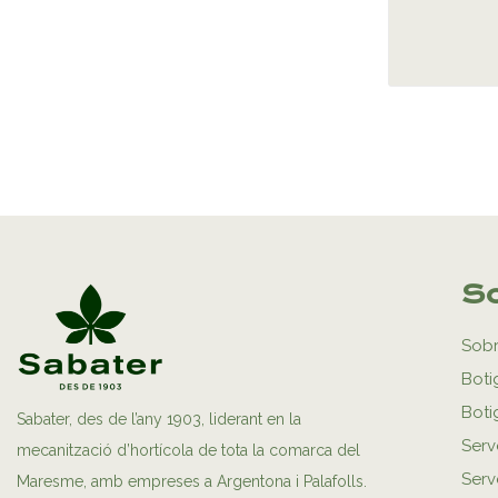
So
Sobr
Boti
Boti
Sabater, des de l’any 1903, liderant en la
Serv
mecanització d’hortícola de tota la comarca del
Serve
Maresme, amb empreses a Argentona i Palafolls.