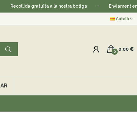
Recollida gratuïta a la nostra botiga
•
Enviament en 24-
Català
0,00 €
0
AR