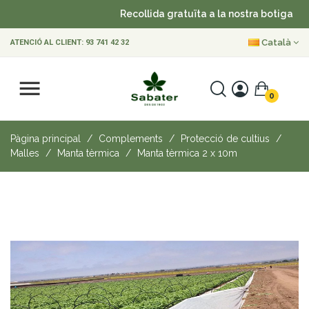
Recollida gratuïta a la nostra botiga
•
Català
ATENCIÓ AL CLIENT:
93 741 42 32
0
Pàgina principal
Complements
Protecció de cultius
Malles
Manta tèrmica
Manta tèrmica 2 x 10m