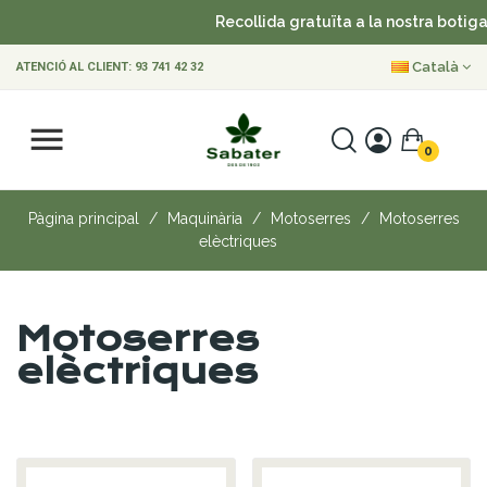
Recollida gratuïta a la nostra botiga
Català
ATENCIÓ AL CLIENT:
93 741 42 32
0
Pàgina principal
Maquinària
Motoserres
Motoserres
elèctriques
Motoserres
elèctriques